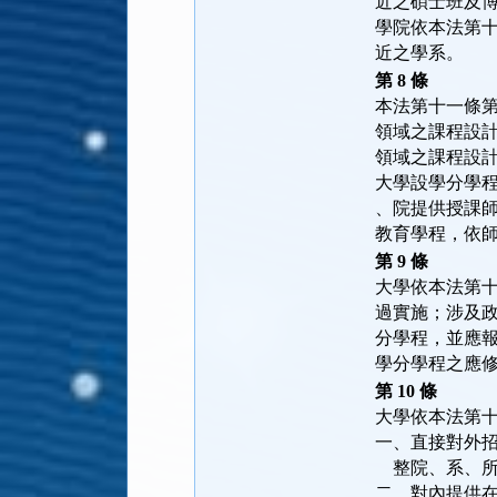
近之碩士班及
學院依本法第
近之學系。
第 8 條
本法第十一條
領域之課程設
領域之課程設
大學設學分學
、院提供授課
教育學程，依
第 9 條
大學依本法第
過實施；涉及
分學程，並應
學分學程之應
第 10 條
大學依本法第
一、直接對外
    整院、
二、對內提供