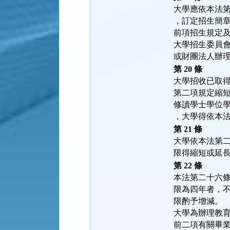
大學應依本法
，訂定招生簡
前項招生規定
大學招生委員
或財團法人辦
第 20 條
大學招收已取
第二項規定縮
修讀學士學位
，大學得依本
第 21 條
大學依本法第
限得縮短或延
第 22 條
本法第二十六
限為四年者，
限酌予增減。
大學為辦理教
前二項有關畢