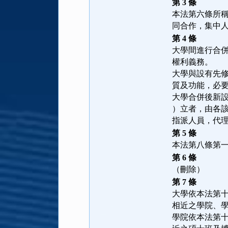
第 3 條
本法第六條所
同合作，集中
第 4 條
大學間進行合
權利義務。
大學與設有先
質及功能，必
大學合併後新
）立者，由各
指派人員，代
第 5 條
本法第八條第
第 6 條
（刪除）
第 7 條
大學依本法第
相近之學院、
學院依本法第