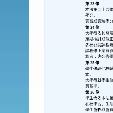
第 23 條
本法第二十六
學分。
實習或實驗學
第 24 條
大學得依其發
定期檢討或修
各校召開課程
課程修正案有
算者，應公告
第 25 條
學生修讀他校
意。
大學得就學生
費基準。
第 26 條
學生會依本法
在校學習、生
學生會收取會