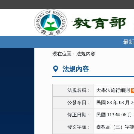
跳
到
主
要
內
容
區
最新
塊
:::
現在位置：
法規內容
法規內容
法規名稱：
大學法施行細則
公發布日：
民國 83 年 08 月 2
修正日期：
民國 113 年 06 月 
發文字號：
臺教高（三）字第11