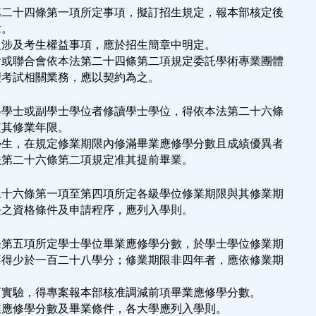
第二十四條第一項所定事項，擬訂招生規定，報本部核定後
章。
及涉及考生權益事項，應於招生簡章中明定。
會或聯合會依本法第二十四條第二項規定委託學術專業團體
理考試相關業務，應以契約為之。
得學士或副學士學位者修讀學士學位，得依本法第二十六條
短其修業年限。
學生，在規定修業期限內修滿畢業應修學分數且成績優異者
法第二十六條第二項規定准其提前畢業。
二十六條第一項至第四項所定各級學位修業期限與其修業期
長之資格條件及申請程序，應列入學則。
條第五項所定學士學位畢業應修學分數，於學士學位修業期
不得少於一百二十八學分；修業期限非四年者，應依修業期
育實驗，得專案報本部核准調減前項畢業應修學分數。
業應修學分數及畢業條件，各大學應列入學則。