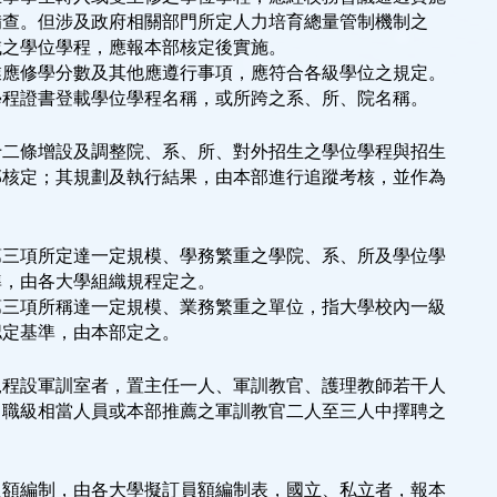
本部備查。但涉及政府相關部門所定人力培育總量管制機制之
業領域之學位學程，應報本部核定後實施。
業應修學分數及其他應遵行事項，應符合各級學位之規定。
學程證書登載學位學程名稱，或所跨之系、所、院名稱。
十二條增設及調整院、系、所、對外招生之學位學程與招生
部核定；其規劃及執行結果，由本部進行追蹤考核，並作為
第三項所定達一定規模、學務繁重之學院、系、所及學位學
準，由各大學組織規程定之。
第三項所稱達一定規模、業務繁重之單位，指大學校內一級
認定基準，由本部定之。
規程設軍訓室者，置主任一人、軍訓教官、護理教師若干人
自職級相當人員或本部推薦之軍訓教官二人至三人中擇聘之
員額編制，由各大學擬訂員額編制表，國立、私立者，報本