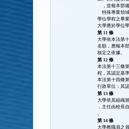
    ，並報
    特殊專
學位學程之畢
大學應於學位
第 11 條
大學依本法第
名額，應報本
核定之依據。
第 12 條
本法第十三條
程，其認定基
本法第十四條
行政單位；其
第 13 條
大學依其組織
，主任由校長
。
第 14 條
大學教職員之