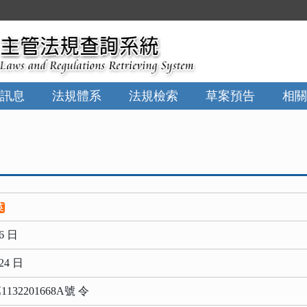
:::
訊息
法規體系
法規檢索
草案預告
相關
英
6 日
24 日
32201668A號 令