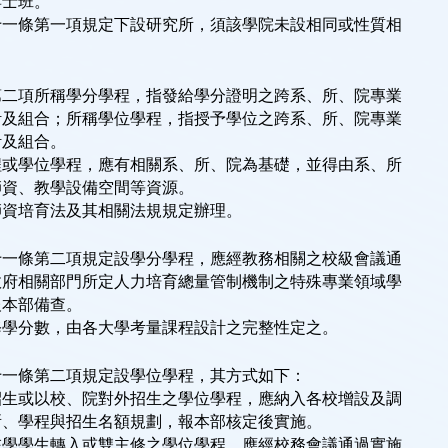
博士班。
十一條第一項規定下設研究所，須該學院未設相同或性質相
第二項所稱學分學程，指發給學分證明之跨系、所、院專業
計及組合；所稱學位學程，指授予學位之跨系、所、院專業
計及組合。
程或學位學程，應有相關系、所、院為基礎，並得由系、所
師資、教學設備空間等資源。
師資培育法及其相關法規規定辦理。
十一條第二項規定設學分學程，應經教務相關之校級會議通
政府相關部門所定人力培育總量管制機制之特殊專業領域學
報本部備查。
修學分數，由各大學考量課程設計之完整性定之。
十一條第二項規定設學位學程，其方式如下：
招生或以校、院對外招生之學位學程，應納入各校增設及調
系、所、學程與招生名額規劃，報本部核定後實施。
在學學生轉入或雙主修之學位學程，應經校務會議通過實施