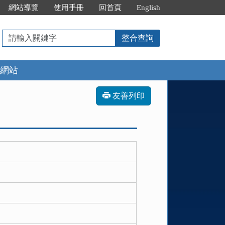
網站導覽
使用手冊
回首頁
English
請
整合查詢
輸
入
網站
關
鍵
字
友善列印