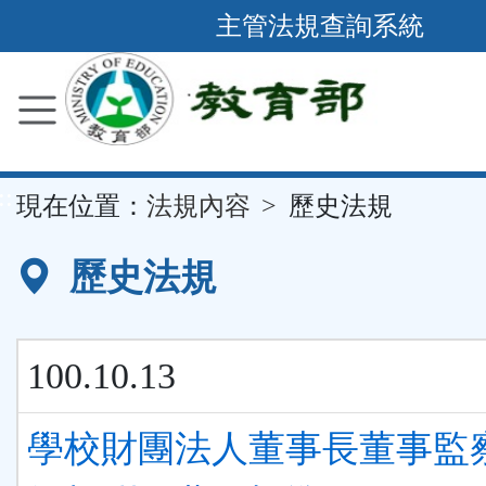
跳
主管法規查詢系統
到
主
要
內
容
::
現在位置：
法規內容
歷史法規
區
塊
歷史法規
100.10.13
學校財團法人董事長董事監