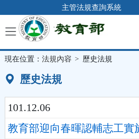
跳
主管法規查詢系統
到
主
要
內
容
::
現在位置：
法規內容
歷史法規
區
塊
歷史法規
101.12.06
教育部迎向春暉認輔志工實