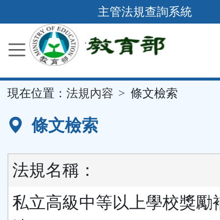
跳
主管法規查詢系統
到
主
要
內
容
::
現在位置：
法規內容
條文檢索
區
塊
條文檢索
法規名稱：
私立高級中等以上學校獎勵