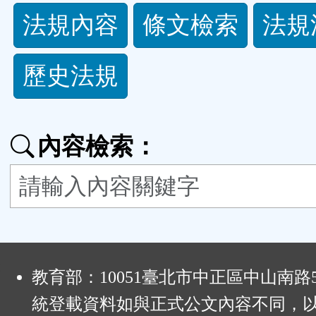
法
法規內容
條文檢索
法規
規
歷史法規
功
能
內容檢索：
按
鈕
區
:
教育部：10051臺北市中正區中山南路
統登載資料如與正式公文內容不同，