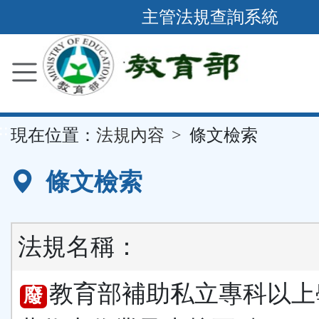
跳
主管法規查詢系統
到
主
要
內
容
::
現在位置：
法規內容
條文檢索
區
塊
條文檢索
法規名稱：
教育部補助私立專科以上
廢