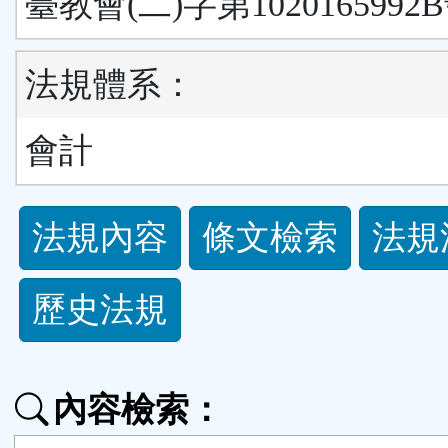
臺教會(二)字第1020165992
法規體系：
會計
法
法規內容
條文檢索
法規
規
歷史法規
功
能
內容檢索：
按