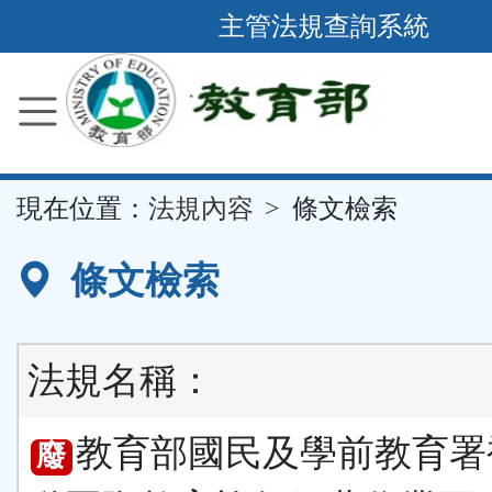
跳
主管法規查詢系統
到
主
要
內
容
::
現在位置：
法規內容
條文檢索
區
塊
條文檢索
法規名稱：
教育部國民及學前教育署
廢