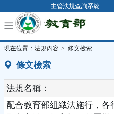
跳
主管法規查詢系統
到
主
要
內
容
::
現在位置：
法規內容
條文檢索
區
塊
條文檢索
法規名稱：
配合教育部組織法施行，各