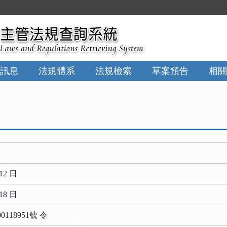
:::
訊息
法規體系
法規檢索
草案預告
相關
12 日
18 日
118951號 令