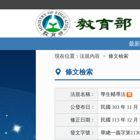
跳
到
主
要
內
容
區
最新
塊
:::
現在位置：
法規內容
條文檢索
條文檢索
法規名稱：
學生輔導法
英
公發布日：
民國 103 年 11 月 
修正日期：
民國 113 年 12 月 
發文字號：
華總一義字第11300