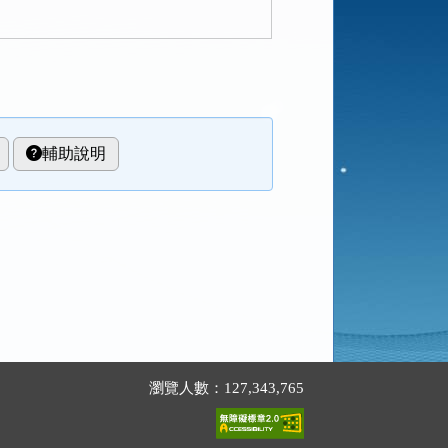
輔助說明
瀏覽人數：127,343,765
。