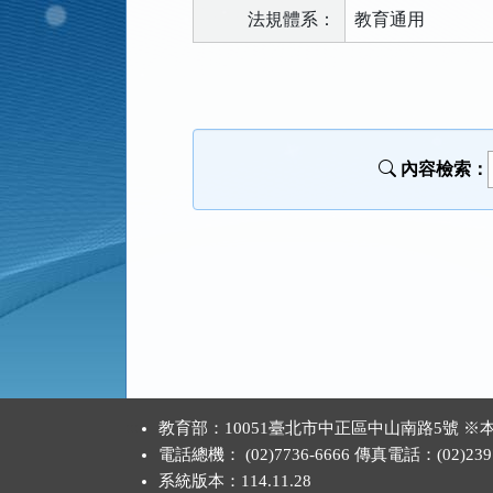
法規體系：
教育通用
法
規
功
能
內容檢索：
按
鈕
區
:::
教育部：10051臺北市中正區中山南路5號
電話總機： (02)7736-6666 傳真電話：(02)2397
系統版本：
114.11.28