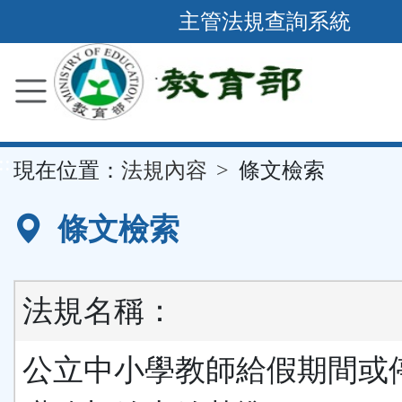
跳
主管法規查詢系統
到
主
要
內
容
::
現在位置：
法規內容
條文檢索
區
塊
條文檢索
法規名稱：
公立中小學教師給假期間或