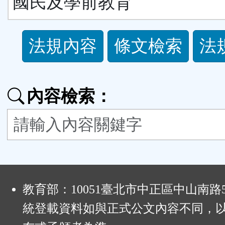
國民及學前教育
法
法規內容
條文檢索
法
規
功
內容檢索：
能
按
鈕
:
區
教育部：10051臺北市中正區中山南路
統登載資料如與正式公文內容不同，