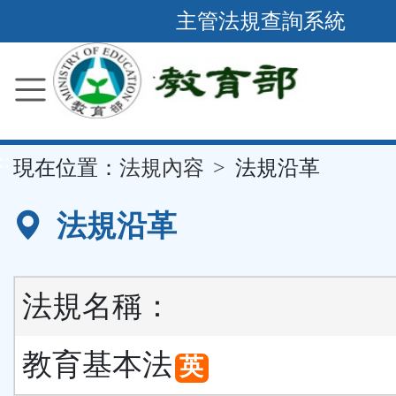
跳
主管法規查詢系統
到
主
要
內
容
::
現在位置：
法規內容
法規沿革
區
塊
法規沿革
法規名稱：
教育基本法
英