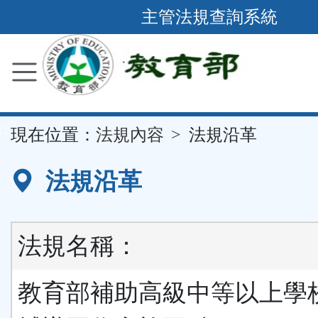
跳
主管法規查詢系統
到
主
要
內
容
::
現在位置：
法規內容
法規沿革
區
塊
法規沿革
法規名稱：
教育部補助高級中等以上學