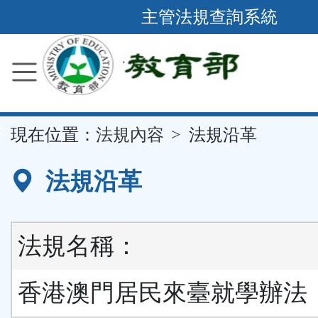
跳
主管法規查詢系統
到
主
要
內
容
::
現在位置：
法規內容
法規沿革
區
塊
法規沿革
法規名稱：
香港澳門居民來臺就學辦法