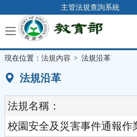
跳
主管法規查詢系統
到
主
要
內
容
::
現在位置：
法規內容
法規沿革
區
塊
法規沿革
法規名稱：
校園安全及災害事件通報作