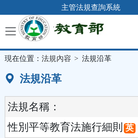
跳
主管法規查詢系統
到
主
要
內
容
::
現在位置：
法規內容
法規沿革
區
塊
法規沿革
法規名稱：
性別平等教育法施行細則
英