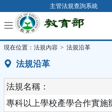
跳
主管法規查詢系統
到
主
要
內
容
::
現在位置：
法規內容
法規沿革
區
塊
法規沿革
法規名稱：
專科以上學校產學合作實施