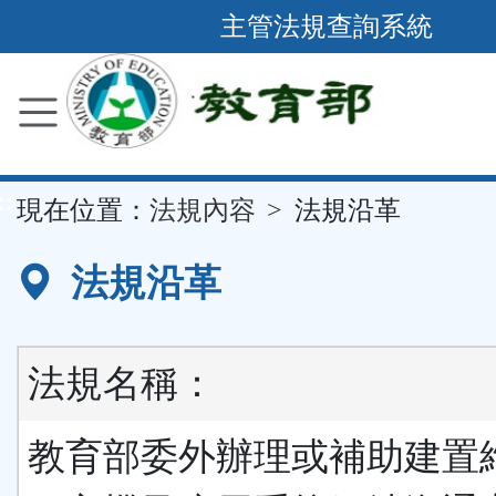
跳
主管法規查詢系統
到
主
要
內
容
::
現在位置：
法規內容
法規沿革
區
塊
法規沿革
法規名稱：
教育部委外辦理或補助建置