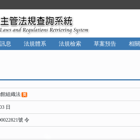
:::
訊息
法規體系
法規檢索
草案預告
相關
物館組織法
英
03 日
022821號 令