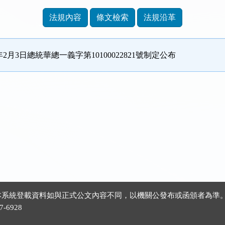
法規內容
條文檢索
法規沿革
年2月3日總統華總一義字第10100022821號制定公布
 ※本系統登載資料如與正式公文內容不同，以機關公發布或函頒者為準
-6928