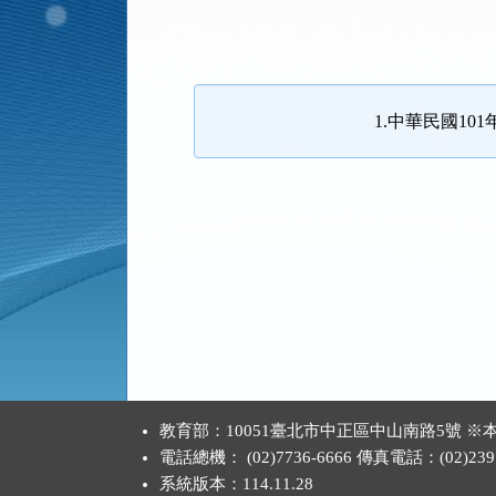
法
規
功
能
1.中華民國101
按
鈕
區
:::
教育部：10051臺北市中正區中山南路5號
電話總機： (02)7736-6666 傳真電話：(02)2397
系統版本：
114.11.28