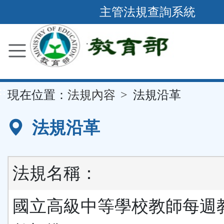
跳
主管法規查詢系統
到
主
要
內
容
::
現在位置：
法規內容
法規沿革
區
塊
法規沿革
法規名稱：
國立高級中等學校教師每週