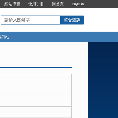
網站導覽
使用手冊
回首頁
English
請
整合查詢
輸
入
網站
關
鍵
字