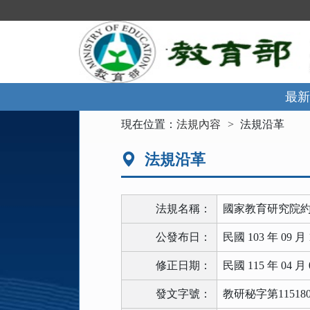
跳
到
主
要
內
容
區
最新
塊
:::
現在位置：
法規內容
法規沿革
法規沿革
法規名稱：
國家教育研究院
公發布日：
民國 103 年 09 月 
修正日期：
民國 115 年 04 月 
發文字號：
教研秘字第115180