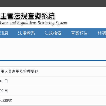
:::
訊息
法規體系
法規檢索
草案預告
相關
約用人員進用及管理要點
16 日
09 日
0328號