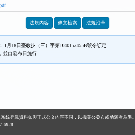
df
法規內容
條文檢索
法規沿革
年11月18日臺教技（三）字第1040152455B號令訂定
，並自發布日施行
 ※本系統登載資料如與正式公文內容不同，以機關公發布或函頒者為準
-6928