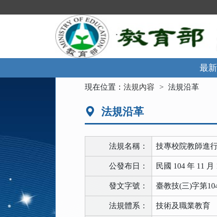
跳
到
主
要
內
容
區
最新
塊
:::
現在位置：
法規內容
法規沿革
法規沿革
法規名稱：
技專校院教師進
公發布日：
民國 104 年 11 月 
發文字號：
臺教技(三)字第104
法規體系：
技術及職業教育