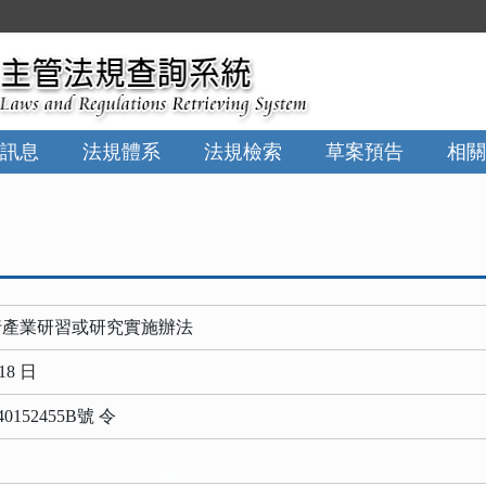
:::
訊息
法規體系
法規檢索
草案預告
相關
行產業研習或研究實施辦法
18 日
0152455B號 令