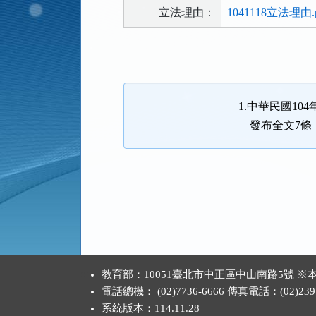
立法理由：
1041118立法理由.p
法
規
功
能
1.中華民國104
按
發布全文7條
鈕
區
:::
教育部：10051臺北市中正區中山南路5號
電話總機： (02)7736-6666 傳真電話：(02)2397
系統版本：
114.11.28