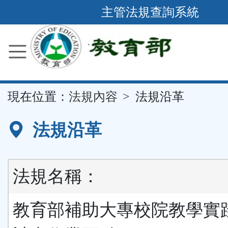
跳
主管法規查詢系統
到
主
要
內
容
::
現在位置：
法規內容
法規沿革
區
塊
法規沿革
法規名稱：
教育部補助大專校院教學實