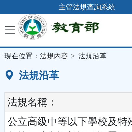
跳
主管法規查詢系統
到
主
要
內
容
::
現在位置：
法規內容
法規沿革
區
塊
法規沿革
法規名稱：
公立高級中等以下學校及特