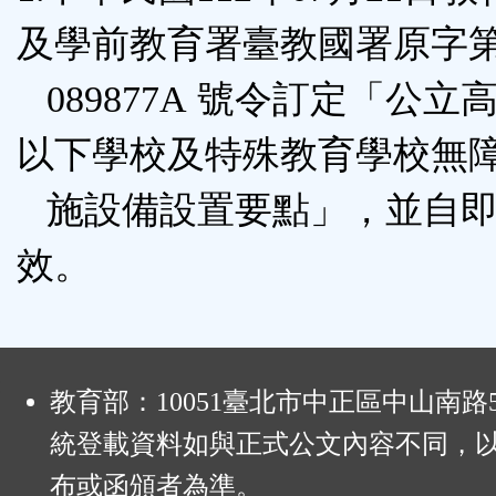
能
及學前教育署臺教國署原字第 1
按
089877A 號令訂定「公立
鈕
以下學校及特殊教育學校無
區
施設備設置要點」，並自即
效。
:
教育部：10051臺北市中正區中山南路
統登載資料如與正式公文內容不同，
布或函頒者為準。