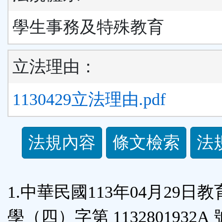
學生事務及特殊教育
立法理由：
1130429立法理由.pdf
法
法規內容
條文檢索
法
規
功
1.中華民國113年04月29日
能
學（四）字第 1132801932A