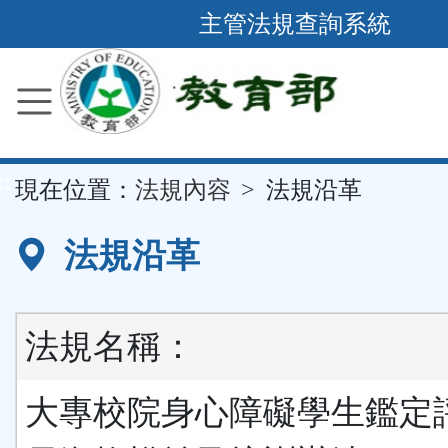
跳
主管法規查詢系統
到
主
要
內
容
::
現在位置：
法規內容
法規沿革
區
塊
法規沿革
法規名稱：
大專校院身心障礙學生鑑定