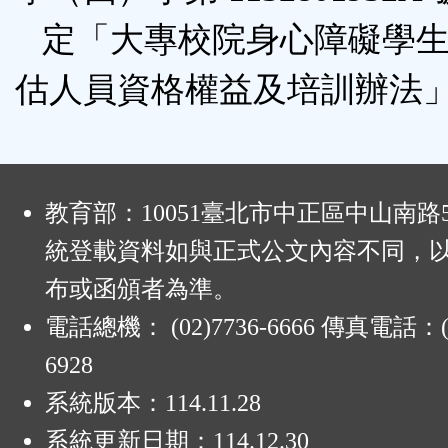
按
定「大專校院身心障礙學生
鈕
估人員資格權益及培訓辦法
區
:
教育部：10051臺北市中正區中山南路
統登載資料如與正式公文內容不同，
布或函頒者為準。
電話總機： (02)7736-6666 傳真電話：(0
6928
系統版本：
114.11.28
系統更新日期：
114.12.30