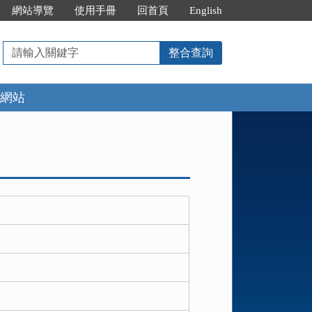
網站導覽
使用手冊
回首頁
English
請
整合查詢
輸
入
網站
關
鍵
字