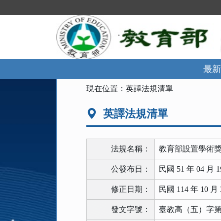
跳
到
主
要
內
容
區
最新
塊
:::
現在位置：
英譯法規清單
英譯法規清單
法規名稱：
教育部設置學術
公發布日：
民國 51 年 04 月 1
修正日期：
民國 114 年 10 月 
發文字號：
臺教高（五）字第11