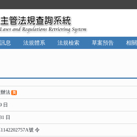
:::
訊息
法規體系
法規檢索
草案預告
相關
獎辦法
英
9 日
31 日
42202757A號 令