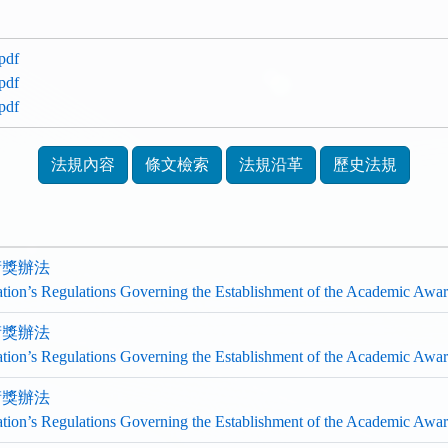
df
df
df
法規內容
條文檢索
法規沿革
歷史法規
術獎辦法
ation’s Regulations Governing the Establishment of the Academic Awa
術獎辦法
ation’s Regulations Governing the Establishment of the Academic Awa
術獎辦法
ation’s Regulations Governing the Establishment of the Academic Awa