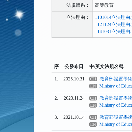
法規體系：
高等教育
立法理由：
1101014立法理由.p
1121124立法理由.p
1141031立法理由.p
法
規
功
序
公發布日
中/英文法規名稱
能
按
1.
2025.10.31
教育部設置學
CH
鈕
Ministry of Educ
EN
區
2.
2023.11.24
教育部設置學
CH
Ministry of Educ
EN
3.
2021.10.14
教育部設置學
CH
Ministry of Educ
EN