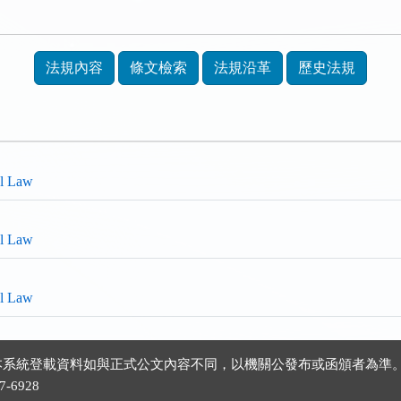
法規內容
條文檢索
法規沿革
歷史法規
ol Law
ol Law
ol Law
 ※本系統登載資料如與正式公文內容不同，以機關公發布或函頒者為準
-6928