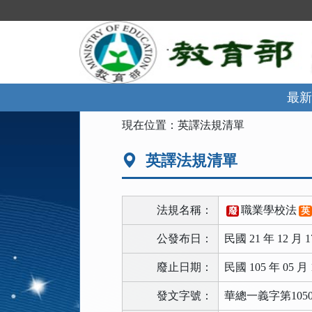
跳
到
主
要
內
容
區
最新
塊
:::
現在位置：
英譯法規清單
英譯法規清單
法規名稱：
職業學校法
廢
英
公發布日：
民國 21 年 12 月 1
廢止日期：
民國 105 年 05 月 
發文字號：
華總一義字第10500