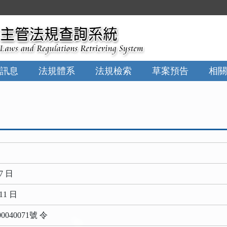
:::
訊息
法規體系
法規檢索
草案預告
相關
7 日
11 日
040071號 令