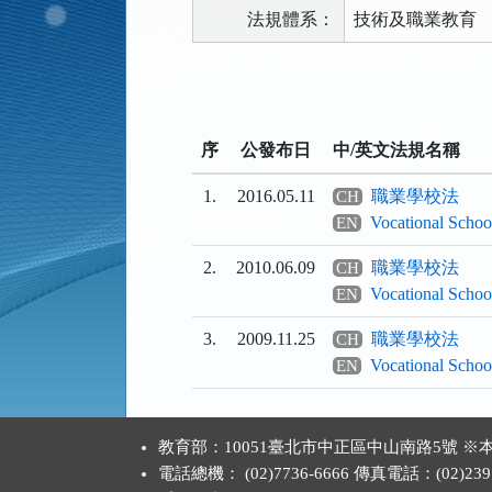
法規體系：
技術及職業教育
法
規
功
序
公發布日
中/英文法規名稱
能
按
1.
2016.05.11
職業學校法
CH
鈕
Vocational Scho
EN
區
2.
2010.06.09
職業學校法
CH
Vocational Scho
EN
3.
2009.11.25
職業學校法
CH
Vocational Scho
EN
:::
教育部：10051臺北市中正區中山南路5號
電話總機： (02)7736-6666 傳真電話：(02)2397