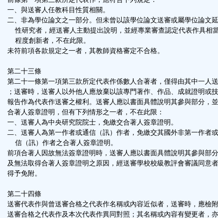
一、與送審人任教科目性質相關。
二、非為學位論文之一部分。但未曾以該學位論文送審或屬學位論文
性研究者，經送審人主動提出說明，並經專業審查認定代表作具相
程度創新者，不在此限。
未符前項各款規定之一者，其教師資格審定不合格。
第二十三條
第二十一條第一項第三款所定代表作係數人合著者，僅得由其中一人
；送審時，送審人以外他人應放棄以該專門著作、作品、成就證明或
報告作為代表作送審之權利。送審人應以書面具體說明其參與部分，
合著人簽章證明，但有下列情形之一者，不在此限：
一、送審人為中央研究院院士，免繳交合著人簽章證明。
二、送審人為第一作者或通信（訊）作者，免繳交其國外非第一作者
信（訊）作者之合著人簽章證明。
前項合著人因故無法簽章證明時，送審人應以書面具體說明其參與部
及無法取得合著人簽章證明之原因，經送審學校校級教評會審議同意
得予免附。
第二十四條
送審代表作與曾送審合格之代表作名稱或內容近似者，送審時，應檢
送審合格之代表作及本次代表作異同對照；其名稱或內容有變更者，