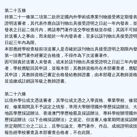
第二十五條
持第二十一條第二項第二款所定國內外學術或專業刊物接受將定期發
證明送審者，其代表作應自該刊物出具接受證明之日起一年內發表，
發表之日起二個月內，將該專門著作送交學校查核並存檔；其因不可
於送審人之事由，而未能於一年內發表者，至多以該刊物出具接受證
日起三年內為限。
本部應經學校查核前項送審人是否確於該刊物出具接受證明之期限內
第一項專門著作經審定合格後，不得作為下次送審著作。
因可歸責於送審人未發表，或未於該刊物出具接受證明之日起三年內
者，學校應駁回其申請，並報本部；其教師資格尚在本部審查者，應
其申請；其教師資格已審定合格發給教師證書，由本部廢止其教師資
並追繳或註銷該等級之教師證書。
第二十六條
以境外學位或文憑送審者，其學位或文憑之入學資格、畢業學校、修
程、修業期間及不予認定之情形，準用大學辦理國外學歷採認辦法、
地區學歷採認辦法、香港澳門學歷檢覈及採認辦法、專科學校辦理國
歷採認辦法（以下合稱採認辦法）之規定。但送審人修業期間達採認
所定期間三分之二以上，且學位論文、專門著作、作品、成就證明或
報告經學校審查及本部審查合格者，不在此限。