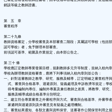
銷該等級之教師證書。
第 五 章
審查程序
第二十九條
教師資格審定，分學校審查及本部審查二階段；其屬認可學校（包括
認可學校）者，免予辦理本部審查。
前項認可基準、範圍及作業規定，由本部公告之。
第 三十 條
學校應訂定教師專業發展目標，規劃教師多元升等制度，並納入校內
學校為辦理教師資格審查，應將下列事項納入校內章則並公告：
一、針對送審教師之教學、研究、服務及輔導，訂定明確之審查程序
式、審查與合格基準、迴避原則、疑義處理及申訴救濟等規定；學
得考量編制內專任、編制外專案及兼任教師之差異，將教學、研究
服務及輔導成績合格基準分別明定。
二、建立符合專業審查之外審程序與方式、審查與合格基準、外審學
家遴聘與迴避原則及外審意見有疑義之處理機制。
三、審查結果通知、各類文書與資料保管、送審著作公開保管利用之