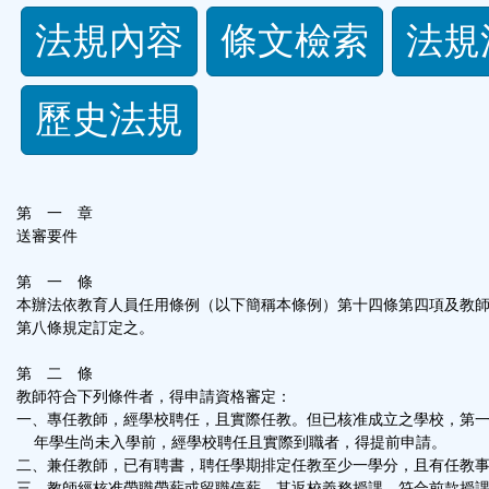
法
法規內容
條文檢索
法規
規
歷史法規
功
能
第 一 章
按
送審要件
第 一 條
鈕
本辦法依教育人員任用條例（以下簡稱本條例）第十四條第四項及教
第八條規定訂定之。
區
第 二 條
教師符合下列條件者，得申請資格審定：
一、專任教師，經學校聘任，且實際任教。但已核准成立之學校，第
年學生尚未入學前，經學校聘任且實際到職者，得提前申請。
二、兼任教師，已有聘書，聘任學期排定任教至少一學分，且有任教
三、教師經核准帶職帶薪或留職停薪，其返校義務授課，符合前款授