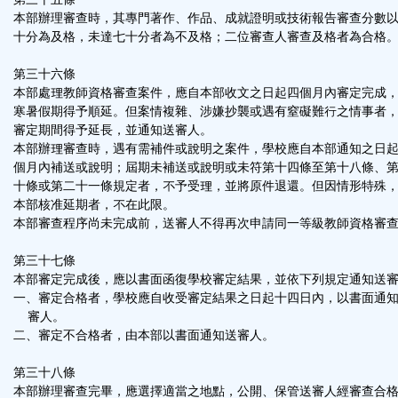
本部辦理審查時，其專門著作、作品、成就證明或技術報告審查分數
十分為及格，未達七十分者為不及格；二位審查人審查及格者為合格
第三十六條
本部處理教師資格審查案件，應自本部收文之日起四個月內審定完成
寒暑假期得予順延。但案情複雜、涉嫌抄襲或遇有窒礙難行之情事者
審定期間得予延長，並通知送審人。
本部辦理審查時，遇有需補件或說明之案件，學校應自本部通知之日
個月內補送或說明；屆期未補送或說明或未符第十四條至第十八條、
十條或第二十一條規定者，不予受理，並將原件退還。但因情形特殊
本部核准延期者，不在此限。
本部審查程序尚未完成前，送審人不得再次申請同一等級教師資格審
第三十七條
本部審定完成後，應以書面函復學校審定結果，並依下列規定通知送
一、審定合格者，學校應自收受審定結果之日起十四日內，以書面通
審人。
二、審定不合格者，由本部以書面通知送審人。
第三十八條
本部辦理審查完畢，應選擇適當之地點，公開、保管送審人經審查合