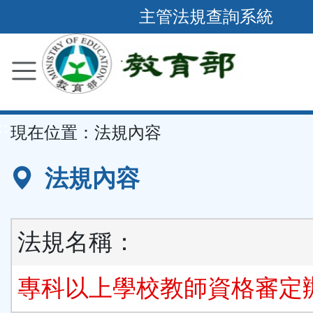
跳
主管法規查詢系統
到
主
要
內
容
::
現在位置：
法規內容
區
塊
法規內容
法規名稱：
專科以上學校教師資格審定