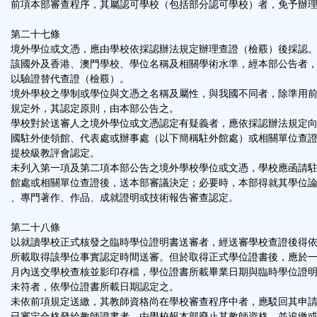
前項本部審查程序，其屬認可學校（包括部分認可學校）者，免予辦
第二十七條
境外學位或文憑，應由學校依採認辦法規定辦理查證（檢覈）後採認
該國外及香港、澳門學校、學位名稱及相關學術水準，經本部公告者
以驗證替代查證（檢覈）。
境外學校之學制或學位與文憑之名稱及屬性，與我國不同者，除準用
規定外，其認定原則，由本部公告之。
學校對於送審人之境外學位或文憑認定有疑義者，應依採認辦法規定
國駐外使領館、代表處或辦事處（以下簡稱駐外館處）或相關單位查
提校級教評會認定。
未列入第一項及第二項本部公告之境外學校學位或文憑，學校應函請
館處或相關單位查證後，送本部審議決定；必要時，本部得就其學位
、專門著作、作品、成就證明或技術報告審查認定。
第二十八條
以就讀學校正式核發之臨時學位證明書送審者，經送審學校查證後得
所載取得該學位事實認定時間送審。但於取得正式學位證書後，應於
月內送交學校查核並影印存檔，學位證書所載畢業日期與臨時學位證
未符者，依學位證書所載日期認定之。
未依前項規定送繳，其教師資格尚在學校審查程序中者，應駁回其申
已審定合格發給教師證書者，由學校報本部廢止其教師資格，並追繳