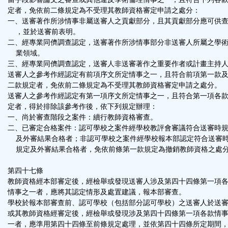
定者，免依前二條規定為不受理其教師資格審定申請之處分：
一、送審著作所涉情事非屬送審人之貢獻部分，且其貢獻部分應可供
，並於送審前表明。
二、經專業同儕調查認定，送審著作所涉情事部分非送審人所屬之學
業領域。
三、經專業同儕調查認定，送審人非送審著作之重要作者或計畫主持
送審人之參考作經認定有前項序文所定情事之一，且符合前項第一款
二款規定者，免依前二條規定為不受理其教師資格審定申請之處分。
送審人之參考作經認定有第一項序文所定情事之一，且符合第一項各
定者，得於排除該參考作後，依下列規定辦理：
一、尚於審查階段之案件：續行教師資格審查。
二、已審定合格案件：認可學校之案件經學校教評會審議符合送審時
及外審結果合格者；非認可學校之案件經學校報本部認定符合送審
規定及外審結果合格者，免依前條第一款規定為撤銷教師資格之處
第四十七條
教師資格經本部審定後，經檢舉或發現送審人涉及第四十四條第一項
情事之一者，應將其認定情形及處置建議，報本部審查。
學校於報本部審查前、認可學校（包括部分認可學校）之送審人於送
或其教師資格經審定後，經檢舉或發現涉及第四十四條第一項各款情
一者，應準用第四十四條至前條規定處理，並依第四十四條所定期間