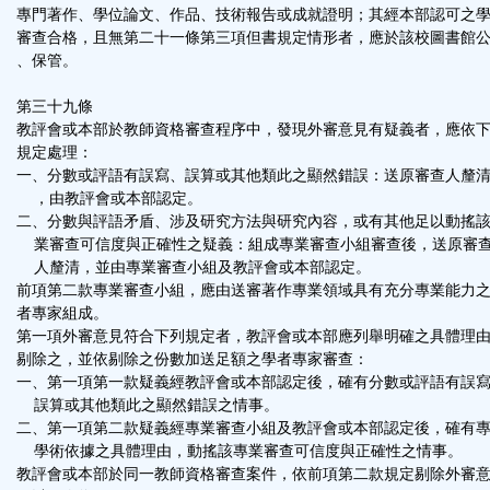
專門著作、學位論文、作品、技術報告或成就證明；其經本部認可之
審查合格，且無第二十一條第三項但書規定情形者，應於該校圖書館
、保管。
第三十九條
教評會或本部於教師資格審查程序中，發現外審意見有疑義者，應依
規定處理：
一、分數或評語有誤寫、誤算或其他類此之顯然錯誤：送原審查人釐
，由教評會或本部認定。
二、分數與評語矛盾、涉及研究方法與研究內容，或有其他足以動搖
業審查可信度與正確性之疑義：組成專業審查小組審查後，送原審
人釐清，並由專業審查小組及教評會或本部認定。
前項第二款專業審查小組，應由送審著作專業領域具有充分專業能力
者專家組成。
第一項外審意見符合下列規定者，教評會或本部應列舉明確之具體理
剔除之，並依剔除之份數加送足額之學者專家審查：
一、第一項第一款疑義經教評會或本部認定後，確有分數或評語有誤
誤算或其他類此之顯然錯誤之情事。
二、第一項第二款疑義經專業審查小組及教評會或本部認定後，確有
學術依據之具體理由，動搖該專業審查可信度與正確性之情事。
教評會或本部於同一教師資格審查案件，依前項第二款規定剔除外審