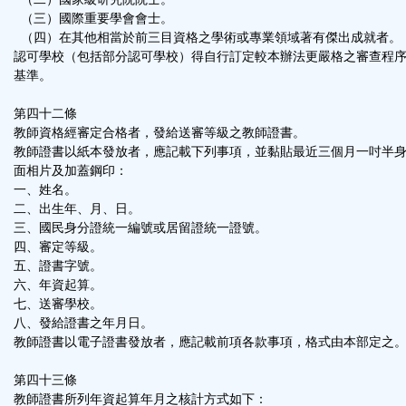
（三）國際重要學會會士。
（四）在其他相當於前三目資格之學術或專業領域著有傑出成就者。
認可學校（包括部分認可學校）得自行訂定較本辦法更嚴格之審查程
基準。
第四十二條
教師資格經審定合格者，發給送審等級之教師證書。
教師證書以紙本發放者，應記載下列事項，並黏貼最近三個月一吋半
面相片及加蓋鋼印：
一、姓名。
二、出生年、月、日。
三、國民身分證統一編號或居留證統一證號。
四、審定等級。
五、證書字號。
六、年資起算。
七、送審學校。
八、發給證書之年月日。
教師證書以電子證書發放者，應記載前項各款事項，格式由本部定之
第四十三條
教師證書所列年資起算年月之核計方式如下：