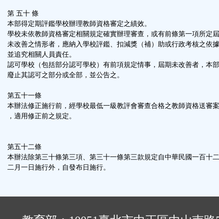
第 五十 條
本部得定期評鑑學校辦理教師資格審定之績效。
學校未依教師資格審定相關規定確實辦理審查，或有前條第一項所定
未改善之情形者，應納入學校評鑑、扣減獎（補）助或行政考核之依
並追究相關人員責任。
認可學校（包括部分認可學校）有前項規定情事，屆期未改善者，本
廢止其認可之部分或全部，並公告之。
第五十一條
本辦法修正施行前，經學校最低一級教評會審查合格之教師資格送審
，適用修正前之規定。
第五十二條
本辦法除第三十條第三項、第三十一條第三款規定自中華民國一百十
二月一日施行外，自發布日施行。
: