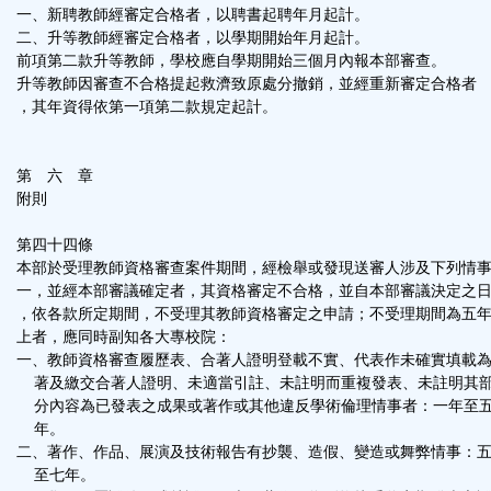
一、新聘教師經審定合格者，以聘書起聘年月起計。
二、升等教師經審定合格者，以學期開始年月起計。
前項第二款升等教師，學校應自學期開始三個月內報本部審查。
升等教師因審查不合格提起救濟致原處分撤銷，並經重新審定合格者
，其年資得依第一項第二款規定起計。
第 六 章
附則
第四十四條
本部於受理教師資格審查案件期間，經檢舉或發現送審人涉及下列情
一，並經本部審議確定者，其資格審定不合格，並自本部審議決定之
，依各款所定期間，不受理其教師資格審定之申請；不受理期間為五
上者，應同時副知各大專校院：
一、教師資格審查履歷表、合著人證明登載不實、代表作未確實填載
著及繳交合著人證明、未適當引註、未註明而重複發表、未註明其
分內容為已發表之成果或著作或其他違反學術倫理情事者：一年至
年。
二、著作、作品、展演及技術報告有抄襲、造假、變造或舞弊情事：
至七年。