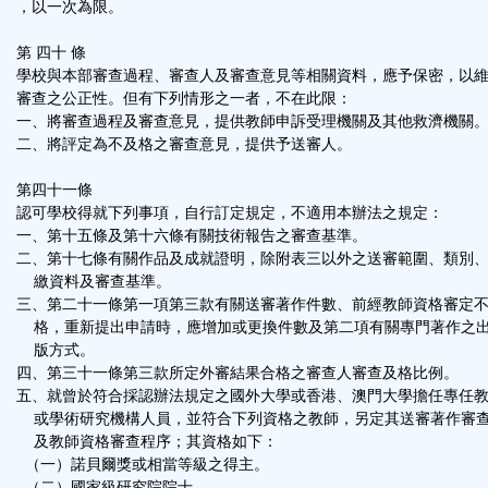
，以一次為限。
第 四十 條
學校與本部審查過程、審查人及審查意見等相關資料，應予保密，以
審查之公正性。但有下列情形之一者，不在此限：
一、將審查過程及審查意見，提供教師申訴受理機關及其他救濟機關
二、將評定為不及格之審查意見，提供予送審人。
第四十一條
認可學校得就下列事項，自行訂定規定，不適用本辦法之規定：
一、第十五條及第十六條有關技術報告之審查基準。
二、第十七條有關作品及成就證明，除附表三以外之送審範圍、類別
繳資料及審查基準。
三、第二十一條第一項第三款有關送審著作件數、前經教師資格審定
格，重新提出申請時，應增加或更換件數及第二項有關專門著作之
版方式。
四、第三十一條第三款所定外審結果合格之審查人審查及格比例。
五、就曾於符合採認辦法規定之國外大學或香港、澳門大學擔任專任
或學術研究機構人員，並符合下列資格之教師，另定其送審著作審
及教師資格審查程序；其資格如下：
（一）諾貝爾獎或相當等級之得主。
（二）國家級研究院院士。