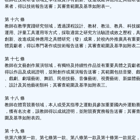
果者，得以技術報告送審；其審查範圍及基準如附表一。
第 十六 條
教師在教學實踐研究領域，透過課程設計、教材、教法、教具、科技
運用、評量工具運用等方式，採取適當之研究方法驗證成效之歷程，
創新、改進或延伸應用之具體研究（發）成果，於校內外推廣具有重
體貢獻者，得以專門著作或技術報告送審；其審查範圍及基準如附表
第 十七 條
教師在文藝創作展演領域，有獨特及持續性作品並有重要具體之貢獻
得以作品及成就證明，並附創作或展演報告送審；其範圍包括音樂、
、戲劇、劇場藝術、舞蹈、民俗技藝、音像藝術、視覺藝術、新媒體
、設計及其他藝術類科；其審查範圍及基準如附表三。
第 十八 條
教師在體育競賽領域，本人或受其指導之運動員參加重要國內外運動
，獲有名次者，該教師得以成就證明，並附競賽實務報告送審；其審
圍及基準如附表四。
第 十九 條
依第六條第一款、第七條第一款、第八條第一款及第十條第一款規定