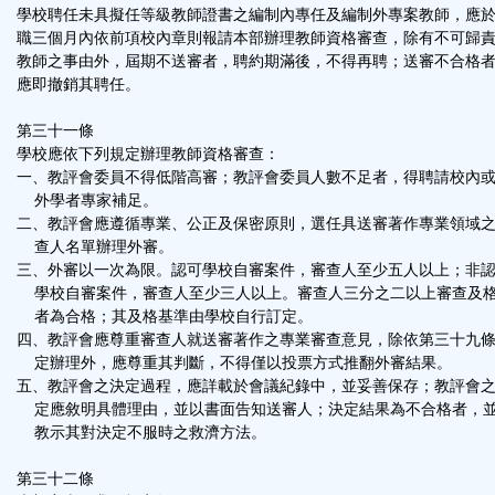
學校聘任未具擬任等級教師證書之編制內專任及編制外專案教師，應
職三個月內依前項校內章則報請本部辦理教師資格審查，除有不可歸
教師之事由外，屆期不送審者，聘約期滿後，不得再聘；送審不合格
應即撤銷其聘任。
第三十一條
學校應依下列規定辦理教師資格審查：
一、教評會委員不得低階高審；教評會委員人數不足者，得聘請校內
外學者專家補足。
二、教評會應遵循專業、公正及保密原則，選任具送審著作專業領域
查人名單辦理外審。
三、外審以一次為限。認可學校自審案件，審查人至少五人以上；非
學校自審案件，審查人至少三人以上。審查人三分之二以上審查及
者為合格；其及格基準由學校自行訂定。
四、教評會應尊重審查人就送審著作之專業審查意見，除依第三十九
定辦理外，應尊重其判斷，不得僅以投票方式推翻外審結果。
五、教評會之決定過程，應詳載於會議紀錄中，並妥善保存；教評會
定應敘明具體理由，並以書面告知送審人；決定結果為不合格者，
教示其對決定不服時之救濟方法。
第三十二條