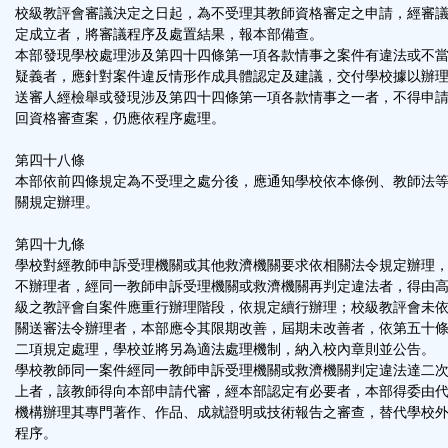
校級教評會審議決定之日起，為不受理其教師資格審定之申請，經審
定成立者，將審議程序及處置結果，報本部備查。
本部發現學校處理涉及第四十四條第一項各款情事之案件有違法或不
疑義者，應針對案件違反情形作成具體認定及建議，交付學校據以辦
送審人經檢舉或發現涉及第四十四條第一項各款情事之一者，不得申
回資格審查案，仍應依程序處理。
第四十八條
本部依前四條規定為不受理之處分後，應通知學校依本條例、教師法
關規定辦理。
第四十九條
學校對經教師申訴受理機關或其他救濟機關要求依相關法令規定辦理
不辦理者，經同一教師申訴受理機關或救濟機關再判定違法者，得由
級之教評會自案件應重行辦理階段，依規定續行辦理；校級教評會未
關送審法令辦理者，本部應令其限期改善，屆期未改善者，依第五十
二項規定處理，學校並將另為適法處理機制，納入校內章則並公告。
學校教師同一案件經同一教師申訴受理機關或救濟機關判定違法達二
上者，該教師得向本部申請代審，經本部認定有必要者，本部得委由
機構辦理其專門著作、作品、成就證明或技術報告之審查，替代學校
程序。