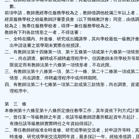
數。
前項申請，教師應經專任服務學校為之，教師借調他校滿三年以上者
經原服務學校之校級教師評審委員會（以下簡稱教評會）同意，由借
校為之；無專任服務學校者，得擇一兼任服務學校為之。
教師有下列各款情形之一者，不得送審：
一、全時在國內、外進修、研究或出國講學，其向學校最低一級教評
出申請送審之當學期未實際在校授課。
二、有教師法第十四條第一項、第十五條第一項或第十六條第一項情
一，尚在調查、解聘或不續聘處理程序中。但因教師未符學校升等
限規定而有教師法第十六條第一項情形者，不在此限。
三、有教師法第十八條第一項、第二十一條、第二十二條第一項或第
情形，尚在調查、停聘處理程序中或停聘期間。
四、有教師法第二十七條第一項第二款或第三款情形，尚在調查、資
理程序中。
第 三 條
本條例第十六條至第十八條所定擔任教學工作，其年資依下列方式計
一、曾任某一等級教師之年資，依該等級教師證書所載起資年月起計
有擔任該等級教師實際聘任之年資始得採計。
二、專任教師經核准全時進修、研究或學術交流者，於申請升等時，
時進修、研究或學術交流期間年資，最多採計一年。經核准借調，