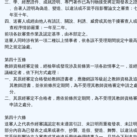
三、學、經歷證件、成就證明、專門著作已為刊物接受將定期發表之
、合著人證明為偽造、變造、以違法或不當手段影響論文之審查：
年至十年。
四、送審人或經由他人有請託、關說、利誘、威脅或其他干擾審查人
查程序情節嚴重：一年至二年。
前項各款審查作業及認定基準，由本部定之。
送審人同時涉有第一項二種以上情事者，依各該不受理期間規定中最
間之規定論處。
第四十五條
教師資格經審定後，經檢舉或發現涉及前條第一項各款情事之一，並
議確定者，依下列方式處理：
一、其原經審定合格發給教師證書者，應撤銷該等級起之教師資格及
其教師證書，並依前條所定期間，為不受理其教師資格審定申請之
分。
二、其原經審定不合格者，應依前條所定期間，為不受理其教師資格
申請之處分。
第四十六條
送審人之代表作經審議認定有未適當引註、未註明而重複發表、未註
部分內容為已發表之成果或著作、抄襲、造假、變造、舞弊、以違法
當手段影響論文之審查或其他違反學術倫理情事之一，且符合下列各