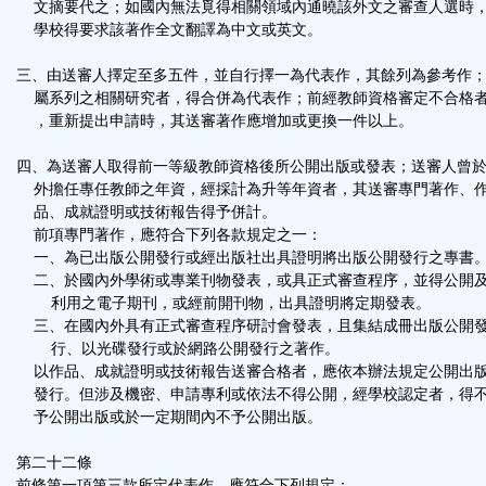
文摘要代之；如國內無法覓得相關領域內通曉該外文之審查人選時
學校得要求該著作全文翻譯為中文或英文。
三、由送審人擇定至多五件，並自行擇一為代表作，其餘列為參考作
屬系列之相關研究者，得合併為代表作；前經教師資格審定不合格
，重新提出申請時，其送審著作應增加或更換一件以上。
四、為送審人取得前一等級教師資格後所公開出版或發表；送審人曾
外擔任專任教師之年資，經採計為升等年資者，其送審專門著作、
品、成就證明或技術報告得予併計。
前項專門著作，應符合下列各款規定之一：
一、為已出版公開發行或經出版社出具證明將出版公開發行之專書
二、於國內外學術或專業刊物發表，或具正式審查程序，並得公開
利用之電子期刊，或經前開刊物，出具證明將定期發表。
三、在國內外具有正式審查程序研討會發表，且集結成冊出版公開
行、以光碟發行或於網路公開發行之著作。
以作品、成就證明或技術報告送審合格者，應依本辦法規定公開出
發行。但涉及機密、申請專利或依法不得公開，經學校認定者，得
予公開出版或於一定期間內不予公開出版。
第二十二條
前條第一項第三款所定代表作，應符合下列規定：