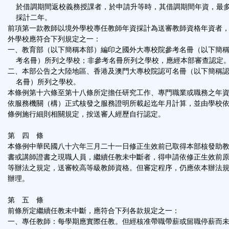
於借調期間返校義務授課者，於申請升等時，其借調期間年資，最
採計二年。
前項第一款教師以境外學校專任教師年資採計為送審教師資格年資者
外學校應符合下列規定之一：
一、教育部（以下簡稱本部）編印之國外大專校院參考名冊（以下簡
考名冊）所列之學校；非參考名冊所列之學校，應經本部審查認定
二、本部公告之大陸地區、香港及澳門大專校院認可名冊（以下簡稱
名冊）所列之學校。
本條例第十六條至第十八條所定擔任研究工作、專門職業或職務之年
依服務機關（構）正式核發之服務證明所載起迄年月計算，並由學校
條例施行細則相關規定，按送審人經歷自行認定。
第 四 條
本條例中華民國八十六年三月二十一日修正生效前已取得本部核發助
書或講師證書之現職人員，繼續任教未中斷者，得申請依修正生效前
等辦法之規定，送審較高等級教師資格。但審定程序，仍應依本辦法
辦理。
第 五 條
前條所定繼續任教未中斷，應符合下列各款規定之一：
一、專任教師：每學期應實際任教。但經核准帶職帶薪或留職停薪而