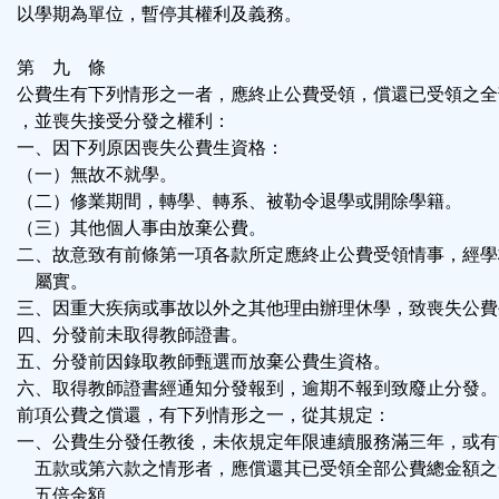
以學期為單位，暫停其權利及義務。
第 九 條
公費生有下列情形之一者，應終止公費受領，償還已受領之全
，並喪失接受分發之權利：
一、因下列原因喪失公費生資格：
（一）無故不就學。
（二）修業期間，轉學、轉系、被勒令退學或開除學籍。
（三）其他個人事由放棄公費。
二、故意致有前條第一項各款所定應終止公費受領情事，經學
屬實。
三、因重大疾病或事故以外之其他理由辦理休學，致喪失公費
四、分發前未取得教師證書。
五、分發前因錄取教師甄選而放棄公費生資格。
六、取得教師證書經通知分發報到，逾期不報到致廢止分發。
前項公費之償還，有下列情形之一，從其規定：
一、公費生分發任教後，未依規定年限連續服務滿三年，或有
五款或第六款之情形者，應償還其已受領全部公費總金額之
五倍金額。