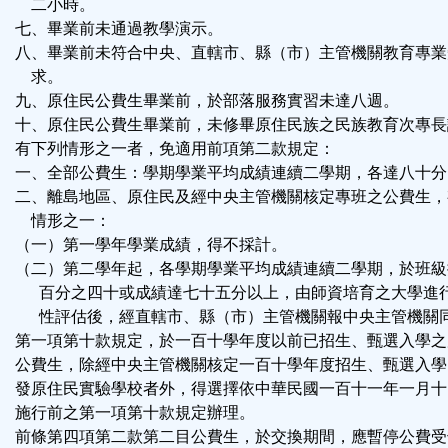
二小時。
七、畢業前未通過教學演示。
八、畢業前未符合中央、直轄市、縣（市）主管機關教育專業
求。
九、原住民公費生畢業前，於部落服務實習未達八週。
十、原住民公費生畢業前，未修畢原住民族之民族教育次專長
有下列情形之一者，免適用前項第二款規定：
一、全部公費生：學期學業平均成績連續二學期，各達八十分
二、離島地區、原住民及經中央主管機關核定專班之公費生，
情形之一：
（一）第一學年學業成績，得不採計。
（二）第二學年起，各學期學業平均成績連續二學期，於班級
百分之四十或成績達七十五分以上，由師資培育之大學進
性評估後，經直轄市、縣（市）主管機關報中央主管機關
第一項第十款規定，於一百十學年度以前已招生、甄選入學之
公費生，除經中央主管機關核定一百十學年度招生、甄選入學
發原住民實驗學校者外，得選擇依中華民國一百十一年一月十
施行前之第一項第十款規定辦理。
前條第四項第二款第二目公費生，於交換期間，應暫停公費受