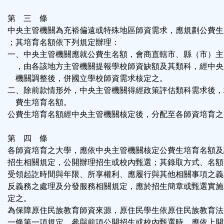
第 三 條
中央主管機關為充裕偏遠或特殊地區師資需求，應規劃公費生
；其培育名額依下列規定辦理：
一、中央主管機關應就公費生名額，會商直轄市、縣（市）主
，由各該地方主管機關提報學校師資缺額及其類科，經中央
機關調整後，併國立學校師資需求核定之。
二、除前款情形外，中央主管機關得經政策評估類科需求後，
費生培育名額。
公費生培育名額經中央主管機關核定後，分配至各師資培育之
第 四 條
各師資培育之大學，應依中央主管機關核定公費生培育名額及
招生相關規定，公開辦理招生或校內甄選；其錄取方式、名額
受領起訖時間與年限、所享權利、應履行與其他相關事項之義
反義務之處理及分發服務相關規定，應於招生簡章或甄選實施
定之。
為保障原住民族教育師資來源，原住民學生依原住民族教育法
一條第一項規定，參與前項公開招生或校內甄選時，應依上開