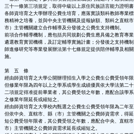
三十一條第三項規定，取得中級以上原住民族語言能力證明書
各師資培育之大學辦理公費生培育，應落實該類科教師專業標
務精神之培養，並與中央主管機關及提報缺額、類科之直轄市
市）主管機關建立合作輔導及分發後之公費生支持機制。
前項合作輔導機制，應包括共同規劃公費生應具備之教育專業
遴選教育實習機構，及訂定輔導實施計畫；分發後之支持機制
師進修研究等專業發展辦法第十七條規定提供陪伴輔導及相關
施。
第 五 條
經由師資培育之大學公開辦理招生入學之公費生公費受領年限
但修業年限為四年以上之學系或學生成績優異依大學法第二十
二項規定得准提前畢業者，其公費受領之年數，應配合該學系
之修業年限延長或縮短之。
經由師資培育之大學校內甄選之公費生公費受領年限為二年至
但依中央、直轄市、縣（市）主管機關之公費師資需求，得延
短公費受領年限者，其公費受領之年數，應配合中央、直轄市
市）主管機關之公費師資需求延長或縮短之。