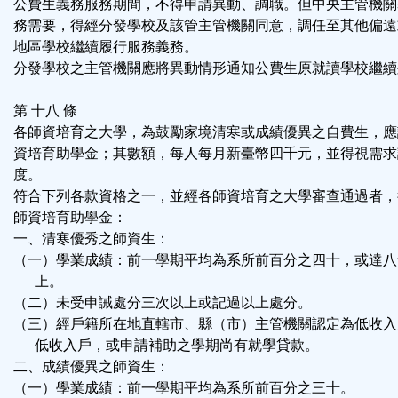
公費生義務服務期間，不得申請異動、調職。但中央主管機關
務需要，得經分發學校及該管主管機關同意，調任至其他偏遠
地區學校繼續履行服務義務。
分發學校之主管機關應將異動情形通知公費生原就讀學校繼續
第 十八 條
各師資培育之大學，為鼓勵家境清寒或成績優異之自費生，應
資培育助學金；其數額，每人每月新臺幣四千元，並得視需求
度。
符合下列各款資格之一，並經各師資培育之大學審查通過者，
師資培育助學金：
一、清寒優秀之師資生：
（一）學業成績：前一學期平均為系所前百分之四十，或達八
上。
（二）未受申誡處分三次以上或記過以上處分。
（三）經戶籍所在地直轄市、縣（市）主管機關認定為低收入
低收入戶，或申請補助之學期尚有就學貸款。
二、成績優異之師資生：
（一）學業成績：前一學期平均為系所前百分之三十。