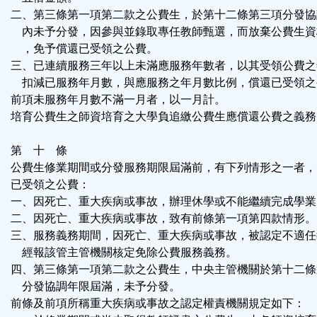
二、第三條第一項第二款之公費生，於第十二條第三項分發協
內未予分發，因參與並錄取專任教師甄選，而放棄公費生資
，免予償還已受領之公費。
三、已連續服務三年以上未滿應服務年數者，以其受領公費之
扣減已服務年月數，與應服務之年月數比例，償還已受領之
前項未服務年月數不滿一月者，以一月計。
培育公費生之師資培育之大學負追繳公費生應償還公費之義務
第 十 條
公費生修業期間或分發服務期限屆滿前，有下列情形之一者，
已受領之公費：
一、因死亡、重大疾病或事故，辦理休學或不能繼續完成學業
二、因死亡、重大疾病或事故，致有前條第一項第四款情形。
三、服務義務期間，因死亡、重大疾病或事故，被認定不適任
經報該管主管機關核定免除公費服務義務。
四、第三條第一項第二款之公費生，中央主管機關於第十二條
分發協調年限屆滿，未予分發。
前條及前項所稱重大疾病或事故之認定權責機關規定如下：