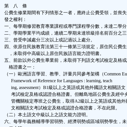
第 八 條
公費生修業期間有下列情形之一者，應終止公費受領，並喪失
發之權利：
一、每學期修習教育專業課程或專門課程學分數，未達二學分
二、學期學業平均成績，連續二學期未達班級排名前百分之三
三、曾受申誡處分三次以上或記過以上處分。
四、依原住民族教育法第三十一條第三項規定，原住民公費生
，未取得中高級以上原住民族語言能力證明書。
五、前款以外公費生畢業前，未取得下列語文考試檢定及格或
格證書之一：
（一）歐洲語言學習、教學、評量共同參考架構（Common Euro
Framework of Reference for Languages : learning, teach
ing, assessment）B1級以上之英語或其他外國語文相關語文
考試檢定及格或認證合格證書。但離島地區公費生及經中
管機關核定專班之公費生，取得A2級以上之英語或其他外
文相關語文考試檢定及格或認證合格證書，不在此限。
（二）本土語文中級以上之語文能力證明。
六、每學年義務輔導學習弱勢、經濟弱勢或區域弱勢學生，未