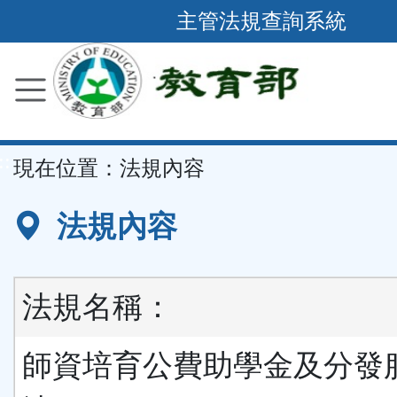
跳
主管法規查詢系統
到
主
要
內
容
::
現在位置：
法規內容
區
塊
法規內容
法規名稱：
師資培育公費助學金及分發