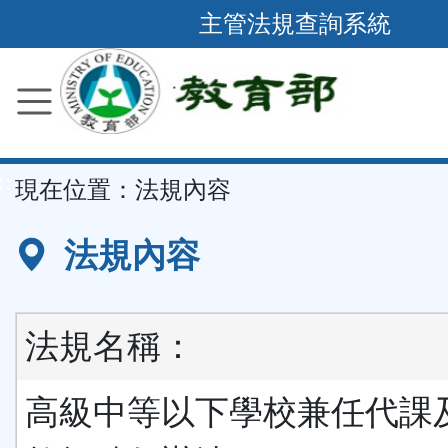
跳
主管法規查詢系統
到
主
要
內
容
::
現在位置：
法規內容
區
塊
法規內容
法規名稱：
高級中等以下學校兼任代課