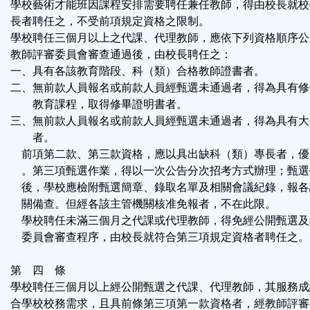
學校藝術才能班因課程安排需要聘任兼任教師，得由校長就校
長者聘任之，不受前項規定資格之限制。
學校聘任三個月以上之代課、代理教師，應依下列資格順序公
教師評審委員會審查通過後，由校長聘任之：
一、具有各該教育階段、科（類）合格教師證書者。
二、無前款人員報名或前款人員經甄選未通過者，得為具有修
教育課程，取得修畢證明書者。
三、無前款人員報名或前款人員經甄選未通過者，得為具有大
者。
前項第二款、第三款資格，應以具出缺科（類）專長者，優
。第三項甄選作業，得以一次公告分次招考方式辦理；甄選
後，學校應檢附甄選簡章、錄取名單及相關會議紀錄，報各
關備查。但經各該主管機關核准免報者，不在此限。
學校聘任未滿三個月之代課或代理教師，得免經公開甄選及
委員會審查程序，由校長就符合第三項規定資格者聘任之。
第 四 條
學校聘任三個月以上經公開甄選之代課、代理教師，其服務成
合學校校務需求，且具前條第三項第一款資格者，經教師評審