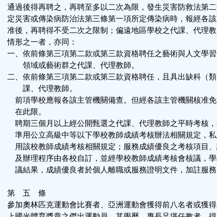
通過後得再聘之，再聘至多以二次為限，發生災害防救法第二
定災害或傳染病防治法第三條第一項所定傳染病時，報經各該
准後，再聘得不受二次之限制；偏遠地區學校之代課、代理教
情形之一者，亦同：
一、依前條第三項第二款或第三款資格聘任之藝術與人文學習
領域或藝術群之代課、代理教師。
二、依前條第三項第二款或第三款資格聘任，且具出缺科（類
課、代理教師。
前項學校應報各該主管機關備查。但經各該主管機關核准免
在此限。
聘期三個月以上經公開甄選之代課、代理教師之平時考核，
準用公立高級中等以下學校教師成績考核辦法相關規定，私
用該校教師成績考核相關規定；服務成績優良之考核項目、
及辦理程序由各校自訂，並經學校教師成績考核會核議，學
議結果，成績優良者於個人離職或服務證明文件，加註服務
第 五 條
參加奧林匹克運動會比賽者、亞洲運動會獲得前八名者或獲得
上國光體育獎章之傑出運動員，其學歷、專長足堪任教者，得