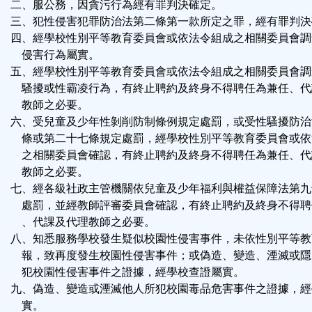
二、服公務，因貪污行為經有罪判決確定。
三、犯性侵害犯罪防治法第二條第一款所定之罪，經有罪判決
四、經學校性別平等教育委員會或依法令組成之相關委員會調
侵害行為屬實。
五、經學校性別平等教育委員會或依法令組成之相關委員會調
騷擾或性霸凌行為，有終止聘約及終身不得聘任為兼任、代
教師之必要。
六、受兒童及少年性剝削防制條例規定處罰，或受性騷擾防治
條或第二十七條規定處罰，經學校性別平等教育委員會或依
之相關委員會確認，有終止聘約及終身不得聘任為兼任、代
教師之必要。
七、經各級社政主管機關依兒童及少年福利與權益保障法第九
處罰，並經教師評審委員會確認，有終止聘約及終身不得聘
、代課及代理教師之必要。
八、知悉服務學校發生疑似校園性侵害事件，未依性別平等教
報，致再度發生校園性侵害事件；或偽造、變造、湮滅或隱
犯校園性侵害事件之證據，經學校查證屬實。
九、偽造、變造或湮滅他人所犯校園毒品危害事件之證據，經
實。