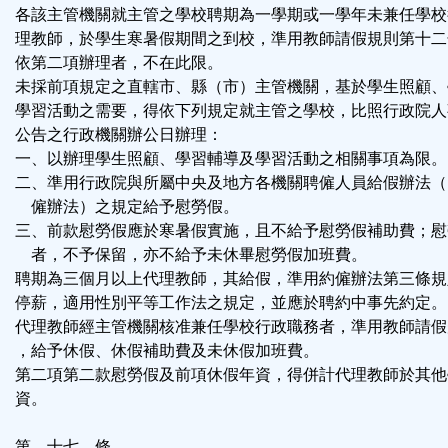
各該主管機關就主管之學校聘期為一學期或一學年未兼任學校
理教師，於學生寒暑假期間之到校，準用教師請假規則第十二
依第二項辦理者，不在此限。
未採前項規定之直轄市、縣（市）主管機關，基於學生照顧、
學習活動之需要，得依下列規定就主管之學校，比照行政院人
公告之行政機關辦公日辦理：
一、以辦理學生照顧、學習輔導及學習活動之相關事項為限。
二、準用行政院與所屬中央及地方各機關聘僱人員給假辦法（
僱辦法）之規定給予慰勞假。
三、前款慰勞假應於寒暑假實施，且不給予慰勞假補助費；慰
者，不予保留，亦不給予未休畢慰勞假加班費。
聘期為三個月以上代理教師，其給假，準用約僱辦法第三條規
停薪，適用性別平等工作法之規定，並應於聘約中事先約定。
代理教師經主管機關核准兼任學校行政職務者，準用教師請假
，給予休假、休假補助費及未休假加班費。
第二項第二款慰勞假及前項休假年資，得併計代理教師於其他
資。
第 十七 條