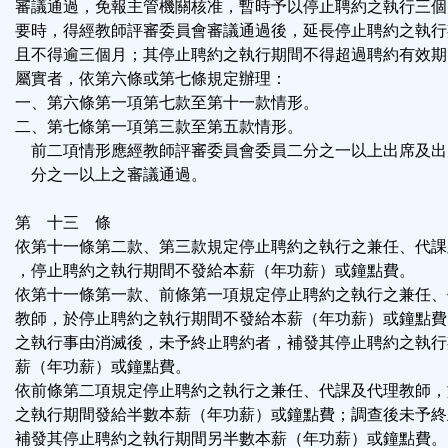
審議通過，免報主管機關核准，暫時予以停止聘約之執行三個
要時，得經教師評審委員會審議通過後，延長停止聘約之執行
且不得逾三個月；其停止聘約之執行期間不得超過聘約有效期
屬實者，依第六條或第七條規定辦理：
一、第六條第一項第七款至第十一款情形。
二、第七條第一項第三款至第五款情形。
前二項情形應經教師評審委員會委員二分之一以上出席及出
分之一以上之審議通過。
第 十三 條
依第十一條第二款、第三款規定停止聘約之執行之兼任、代課
，停止聘約之執行期間不發給本薪（年功薪）或鐘點費。
依第十一條第一款、前條第一項規定停止聘約之執行之兼任、
教師，於停止聘約之執行期間不發給本薪（年功薪）或鐘點費
之執行事由消滅後，未予終止聘約者，補發其停止聘約之執行
薪（年功薪）或鐘點費。
依前條第二項規定停止聘約之執行之兼任、代課及代理教師，
之執行期間發給半數本薪（年功薪）或鐘點費；調查後未予終
補發其停止聘約之執行期間另半數本薪（年功薪）或鐘點費。