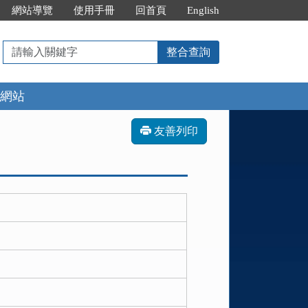
網站導覽
使用手冊
回首頁
English
請
整合查詢
輸
入
網站
關
鍵
字
友善列印