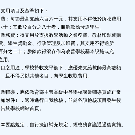
費支用項目及基準如下：
點費：每節最高支給六百六十元，其支用不得低於所收費用
十；其低於百分之八十者，賸餘款應發還學生。
動業務費：得支用於支援教學活動之業務費、教材印製或購
、學生獎勵金、行政管理及加班費，其支用不得逾所
分之二十；賸餘款得滾存作為改善學校基本設施或充
之用。
之用途，學校於收支平衡下，應優先支給教師最高數額
，且不得另以其他名目，向學生收取費用。
課業輔導，應依教育部主管高級中等學校課業輔導實施正常
附件），適時進行自我檢核，並於各該檢核項目發生後
於學校網站首頁。
依本要點規定，自行擬訂補充規定，經校務會議通過後實施。