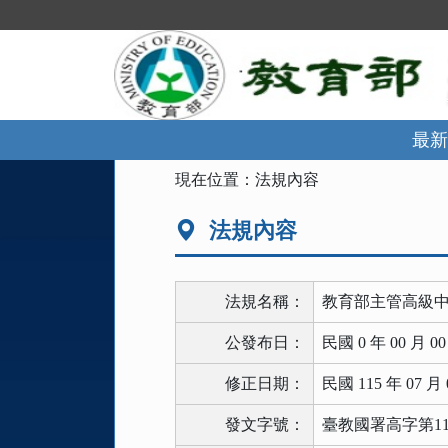
跳
到
主
要
內
容
區
最新
塊
:::
現在位置：
法規內容
法規內容
法規名稱：
教育部主管高級
公發布日：
民國 0 年 00 月 0
修正日期：
民國 115 年 07 月 
發文字號：
臺教國署高字第1155