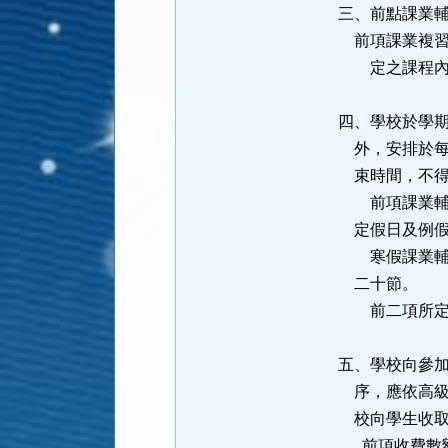
三、前點課業
前項課業複習
定之課程內
四、學校於學
外，安排於每
束時間，不得
前項課業輔導
定假日及例假
寒假課業輔導
二十節。
前二項所定之
五、學校向參
序，應依高級
校向學生收取
前項收費數額