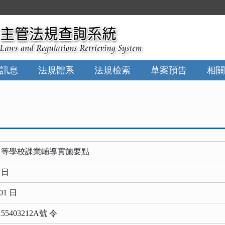
:::
訊息
法規體系
法規檢索
草案預告
相關
中等學校課業輔導實施要點
0 日
01 日
403212A號 令