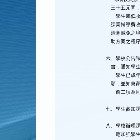
三十五元間，
學生屬低收入
課業輔導費收
清寒減免之境
助方案之程序
六、學校公告
書，通知學生
學生已成年者
願，並知
前二項為同意
七、學生參加
八、學校辦理
應加強學生