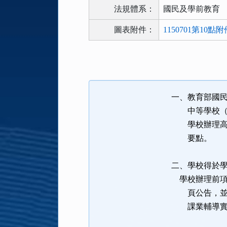
法規體系：
國民及學前教育
圖表附件：
1150701第10點
法
規
功
能
一、教育部國
按
中等學校（以
鈕
學校辦理高級
區
要點。
二、學校得於
學校辦理前項
頁公告，並運
課業輔導實施