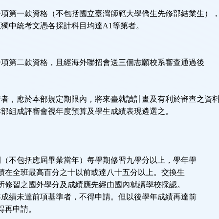
一項第一款資格（不包括國立臺灣師範大學僑生先修部結業生）
獨中統考文憑各採計科目均達A1等第者。
一項第二款資格，且經海外聯招會送三個志願校系審查通過後
請者，應於本部規定期限內，將來臺就讀計畫及有利於審查之資
本部組成評審會視年度預算及學生成績表現遴選之。
：
間（不包括應屆畢業當年）每學期修習九學分以上，學年學
在全班最高百分之十以前或達八十五分以上。交換生
修習之國外學分及成績應先經由國內就讀學校採認。
年成績未達前項基準者，不得申請。但以後學年成績再達前
得再申請。