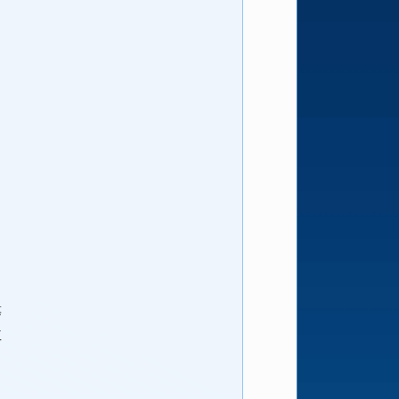
，
等
並