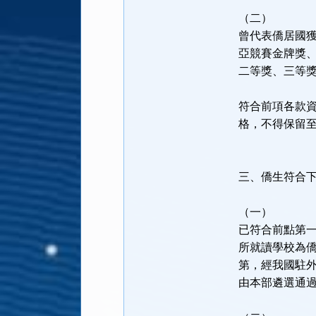
（二）
曾代表僑居國
亞競賽金牌獎
二等獎、三等
符合前項各款
格，不得保留
三、僑生符合
（一）
已符合前點第
所就讀學校為
第，經我國駐
由本部遴選通