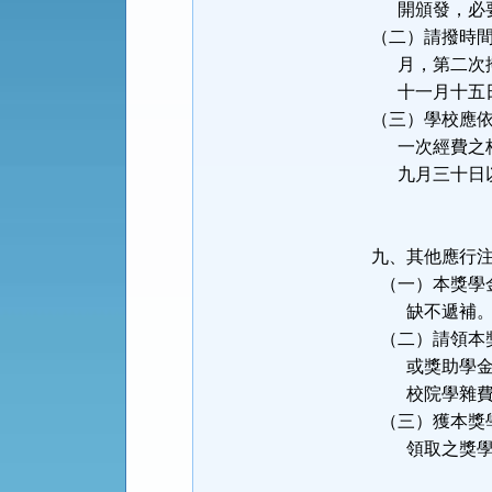
開頒發，必要
（二）請撥時
月，第二次撥
十一月十五日
（三）學校應
一次經費之核
九月三十日以
九、其他應行
（一）本獎學
缺不遞補
（二）請領本
或獎助學金。
校院學雜費
（三）獲本獎
領取之獎學金