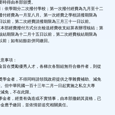
時得由本部頒獎。
間：依學期分二次撥付學校；第一次撥付經費為九月至十二
付經費為一月至八月。第一次經費之學校請撥期限為
以前，第二次經費請撥期限為三月三十一日以前。
依本部經費撥付方式分次檢送經費收支結算表辦理核結；第
結期限為十二月十五日以前，第二次經費核結期限為
前；如有結餘款併同繳回。
注意事項：
金旨在獎勵優秀人才，各梯次各類組無符合條件者，則從
。
獎學金者，不得同時請領我政府提供之學雜費補助、減免
但中華民國一百十三年二月一日起實施之私立大專
減免，不在此限。
學金者，經查有偽造或不實情事，由本部撤銷其資格，已
應予繳回，並依情節追究相關責任。