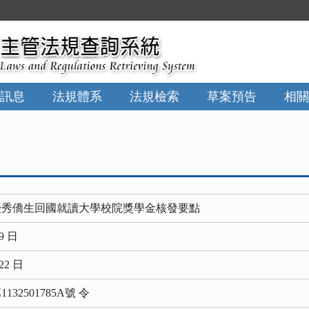
:::
訊息
法規體系
法規檢索
草案預告
相關
優秀僑生回國就讀大學校院獎學金核發要點
9 日
22 日
32501785A號 令