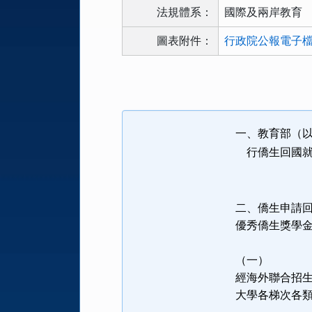
法規體系：
國際及兩岸教育
圖表附件：
行政院公報電子檔.
法
規
功
能
一、教育部（
按
行僑生回國就
鈕
區
二、僑生申請
優秀僑生獎學
（一）
經海外聯合招
大學各梯次各