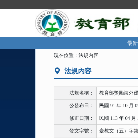
跳
到
主
要
內
容
區
最新
塊
:::
現在位置：
法規內容
法規內容
法規名稱：
教育部獎勵海外
公發布日：
民國 91 年 10 月 0
修正日期：
民國 113 年 04 月 
發文字號：
臺教文（五）字第11