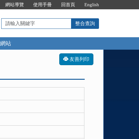
網站導覽
使用手冊
回首頁
English
請
整合查詢
輸
入
網站
關
鍵
字
友善列印