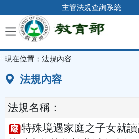
跳
主管法規查詢系統
到
主
要
內
容
::
現在位置：
法規內容
區
塊
法規內容
法規名稱：
特殊境遇家庭之子女就讀
廢