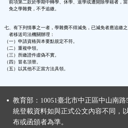
前項第二款於學期中轉學、休學、退學或遭開除學籍者，當
免之學雜費，不予追繳。
七、有下列情事之一者，學雜費不得減免，已減免者應追繳之
者移送司法機關辦理：
（一）申請資格與本要點規定不符。
（二）重複申領。
（三）所繳證件虛偽不實。
（四）冒名頂替。
（五）以其他不正當方法具領。
:
教育部：10051臺北市中正區中山南路
統登載資料如與正式公文內容不同，
布或函頒者為準。