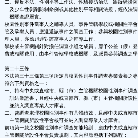
二、違反本法、性別平等工作法、性騷擾防治法、跟蹤騷擾防
及少年性剝削防制條例或其他性別平等相關法規，經依法調
機關查證屬實。
校園性別事件當事人之輔導人員、事件管轄學校或機關性平會
管及承辦人員，應迴避該事件之調查工作；參與校園性別事件
理人員，亦應迴避對該當事人之輔導工作。
學校或主管機關針對擔任調查小組之成員，應予公差（假）登
費或相關費用，由事件管轄學校或機關，及派員參與調查之學
第二十三條
本法第三十三條第三項所定具校園性別事件調查專業素養之專
符合下列資格之一：
一、持有中央或直轄市、縣（市）主管機關校園性別事件調查
訓結業證書，且經中央或直轄市、縣（市）主管機關所設性
並納入調查專業人才庫者。
二、曾調查處理校園性別事件有具體績效，且經中央或直轄市
主管機關所設性平會核可並納入調查專業人才庫者。
前項第一款之校園性別事件調查知能培訓，應由中央或直轄市
主管機關所設性平會負責規劃，其內容應包括下列課程：