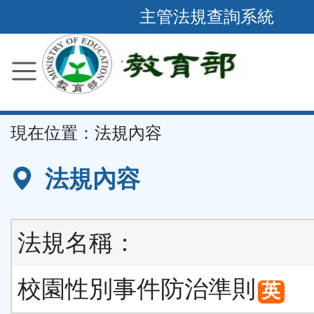
跳
主管法規查詢系統
到
主
要
內
容
::
現在位置：
法規內容
區
塊
法規內容
法規名稱：
校園性別事件防治準則
英