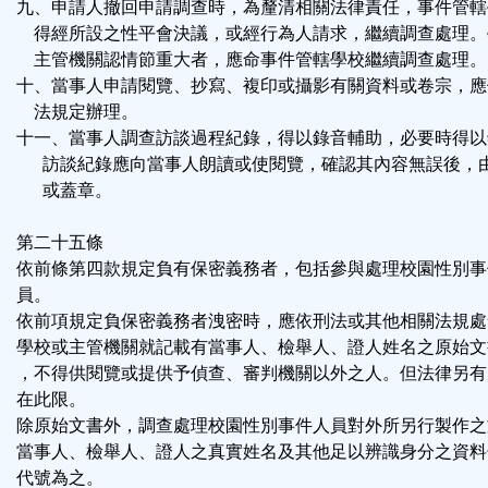
九、申請人撤回申請調查時，為釐清相關法律責任，事件管轄
得經所設之性平會決議，或經行為人請求，繼續調查處理。
主管機關認情節重大者，應命事件管轄學校繼續調查處理。
十、當事人申請閱覽、抄寫、複印或攝影有關資料或卷宗，應
法規定辦理。
十一、當事人調查訪談過程紀錄，得以錄音輔助，必要時得以
訪談紀錄應向當事人朗讀或使閱覽，確認其內容無誤後，
或蓋章。
第二十五條
依前條第四款規定負有保密義務者，包括參與處理校園性別事
員。
依前項規定負保密義務者洩密時，應依刑法或其他相關法規處
學校或主管機關就記載有當事人、檢舉人、證人姓名之原始文
，不得供閱覽或提供予偵查、審判機關以外之人。但法律另有
在此限。
除原始文書外，調查處理校園性別事件人員對外所另行製作之
當事人、檢舉人、證人之真實姓名及其他足以辨識身分之資料
代號為之。