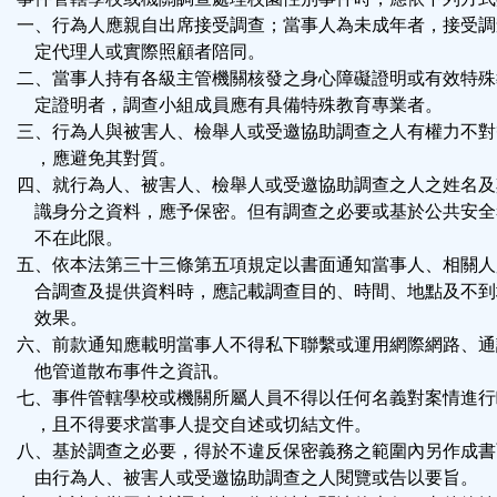
一、行為人應親自出席接受調查；當事人為未成年者，接受調
定代理人或實際照顧者陪同。
二、當事人持有各級主管機關核發之身心障礙證明或有效特殊
定證明者，調查小組成員應有具備特殊教育專業者。
三、行為人與被害人、檢舉人或受邀協助調查之人有權力不對
，應避免其對質。
四、就行為人、被害人、檢舉人或受邀協助調查之人之姓名及
識身分之資料，應予保密。但有調查之必要或基於公共安全
不在此限。
五、依本法第三十三條第五項規定以書面通知當事人、相關人
合調查及提供資料時，應記載調查目的、時間、地點及不到
效果。
六、前款通知應載明當事人不得私下聯繫或運用網際網路、通
他管道散布事件之資訊。
七、事件管轄學校或機關所屬人員不得以任何名義對案情進行
，且不得要求當事人提交自述或切結文件。
八、基於調查之必要，得於不違反保密義務之範圍內另作成書
由行為人、被害人或受邀協助調查之人閱覽或告以要旨。