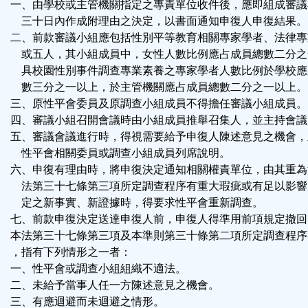
一、由學校或主管機關指定之專責單位收件後，應即組成審議
三十日內作成附理由之決定，以書面通知申復人申復結果。
二、前款審議小組應包括性別平等教育相關專家學者、法律專
或五人，其小組成員中，女性人數比例應占成員總數二分之
具校園性別事件調查專業素養之專家學者人數比例於學校應
數三分之一以上，於主管機關應占成員總數二分之一以上。
三、原性平會委員及原調查小組成員不得擔任審議小組成員。
四、審議小組召開會議時由小組成員推舉召集人，並主持會議
五、審議會議進行時，得視需要給予申復人陳述意見之機會，
性平會相關委員或調查小組成員列席說明。
六、申復有理由時，將申復決定通知相關權責單位，由其重為
法第三十七條第三項所定調查程序有重大瑕疵或有足以影響
定之新事實、新證據時，得要求性平會重新調查。
七、前款申復決定送達申復人前，申復人得準用前項規定撤回
本法第三十七條第三項及本準則第三十條第二項所定調查程序
，指有下列情形之一者：
一、性平會或調查小組組織不適法。
二、未給予當事人任一方陳述意見之機會。
三、有應迴避而未迴避之情形。