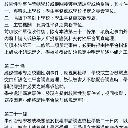
校園性別事件管轄學校或機關接獲申請調查或檢舉時，其收件
一、專科以上學校：學生事務處或學校指定之專責單位。
二、高級中等以下學校：學生事務處或教導處。
三、主管機關：負責性平會之業務單位。
前項收件單位收件後，除有本法第三十二條第二項所定事由外
內將申請人或檢舉人所提事證資料交付性平會調查處理。
前項本法第三十二條第二項所定事由，必要時得由性平會指派
上組成小組認定之。學校並得於防治規定中明定前述小組之工
第 二十 條
經媒體報導之校園性別事件，應視同檢舉，學校或主管機關應
交由所設之性平會調查處理。疑似被害人不願配合調查時，學
關仍應提供必要之輔導或協助。
學校處理霸凌事件，發現有疑似校園性別事件者，視同檢舉，
霸凌因應小組移請性平會依前條規定辦理。
第二十一條
事件管轄學校或機關應於接獲申請調查或檢舉後二十日內，以
請人、被害人或檢舉人是否受理。不受理之書面通知應依本法