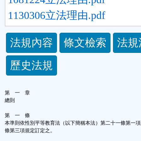
1130306立法理由.pdf
法
法規內容
條文檢索
法規
規
歷史法規
功
能
第 一 章
按
總則
鈕
第 一 條
本準則依性別平等教育法（以下簡稱本法）第二十一條第一項
區
條第三項規定訂定之。