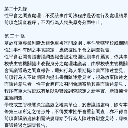
第二十九條
性平會之調查處理，不受該事件司法程序是否進行及處理結果
前項之調查程序，不因行為人喪失原身分而中止。
第 三十 條
基於尊重專業判斷及避免重複詢問原則，事件管轄學校或機關
性別事件有關之事實認定，應依據性平會之調查報告。
性平會召開會議審議調查報告認定校園性別事件屬實，依其事
校或主管機關提出改變身分之處理建議者，由學校或主管機關
會審議通過之調查報告，通知行為人限期提出書面陳述意見。
前項行為人不於期限內提出書面陳述意見者，視為放棄陳述之
面陳述意見者，性平會應再次召開會議審酌其書面陳述意見，
程序有重大瑕疵或有足以影響原調查認定之新事實、新證據情
重新調查。
學校或主管機關決定議處之權責單位，於審議議處時，除有本
條第三項所定之情形外，不得要求性平會重新調查，亦不得自
前項審議議處依相關法規應給予行為人陳述答辯意見時，應檢
審議通過之調查報告。