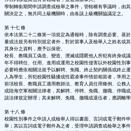
學制轉銜期間申請調查或檢舉之事件，管轄權有爭議時，由其
關決定之，無共同上級機關時，由各該上級機關協議定之。
第 十七 條
依本法第二十二條第一項規定為通報時，除有調查必要、基於
量或法規另有特別規定者外，對於當事人及檢舉人之姓名或其
其身分之資料，應予以保密。
校長、教職員工偽造、變造、湮滅或隱匿他人所犯有終身或議
年不得聘任、任用、進用或運用之校園性侵害以外校園性別事
必要時應依相關法規予以解聘、免職、終止契約關係或終止運
人為學生，所犯校園性騷擾或性霸凌事件情節相當者，準用之
前項校長、教職員工適用教師法、教育人員任用條例、公務人
或陸海空軍相關法律者，其解聘、停聘、免職、撤職、停職或
該法律規定辦理；其未解聘、免職、撤職或退伍者，應調離學
第 十八 條
校園性別事件之申請人或檢舉人得以書面、言詞或電子郵件申
舉；其以言詞或電子郵件為之者，受理申請調查或檢舉之事件