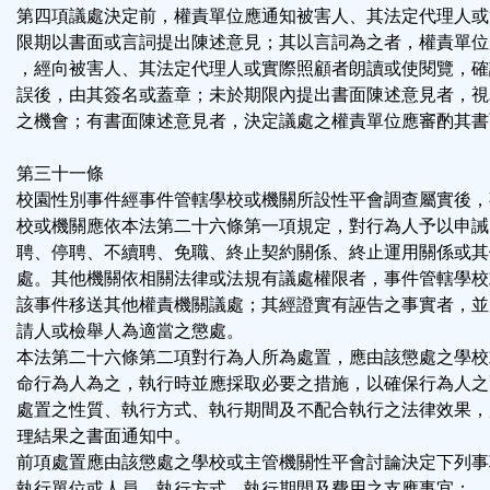
第四項議處決定前，權責單位應通知被害人、其法定代理人或
限期以書面或言詞提出陳述意見；其以言詞為之者，權責單位
，經向被害人、其法定代理人或實際照顧者朗讀或使閱覽，確
誤後，由其簽名或蓋章；未於期限內提出書面陳述意見者，視
之機會；有書面陳述意見者，決定議處之權責單位應審酌其書
第三十一條
校園性別事件經事件管轄學校或機關所設性平會調查屬實後，
校或機關應依本法第二十六條第一項規定，對行為人予以申誡
聘、停聘、不續聘、免職、終止契約關係、終止運用關係或其
處。其他機關依相關法律或法規有議處權限者，事件管轄學校
該事件移送其他權責機關議處；其經證實有誣告之事實者，並
請人或檢舉人為適當之懲處。
本法第二十六條第二項對行為人所為處置，應由該懲處之學校
命行為人為之，執行時並應採取必要之措施，以確保行為人之
處置之性質、執行方式、執行期間及不配合執行之法律效果，
理結果之書面通知中。
前項處置應由該懲處之學校或主管機關性平會討論決定下列事
執行單位或人員、執行方式、執行期間及費用之支應事宜：