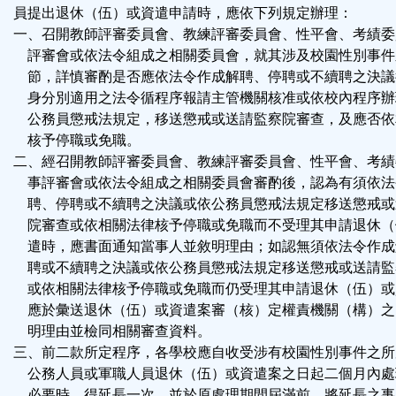
員提出退休（伍）或資遣申請時，應依下列規定辦理：
一、召開教師評審委員會、教練評審委員會、性平會、考績委
評審會或依法令組成之相關委員會，就其涉及校園性別事件
節，詳慎審酌是否應依法令作成解聘、停聘或不續聘之決議
身分別適用之法令循程序報請主管機關核准或依校內程序辦
公務員懲戒法規定，移送懲戒或送請監察院審查，及應否依
核予停職或免職。
二、經召開教師評審委員會、教練評審委員會、性平會、考績
事評審會或依法令組成之相關委員會審酌後，認為有須依法
聘、停聘或不續聘之決議或依公務員懲戒法規定移送懲戒或
院審查或依相關法律核予停職或免職而不受理其申請退休（
遣時，應書面通知當事人並敘明理由；如認無須依法令作成
聘或不續聘之決議或依公務員懲戒法規定移送懲戒或送請監
或依相關法律核予停職或免職而仍受理其申請退休（伍）或
應於彙送退休（伍）或資遣案審（核）定權責機關（構）之
明理由並檢同相關審查資料。
三、前二款所定程序，各學校應自收受涉有校園性別事件之所
公務人員或軍職人員退休（伍）或資遣案之日起二個月內處
必要時，得延長一次，並於原處理期間屆滿前，將延長之事