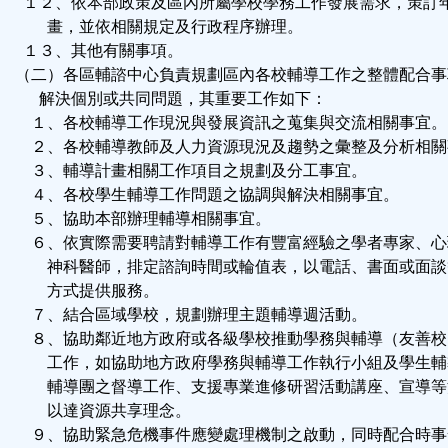
１２、依本部政策及區內所屬學校學務工作發展需求，策訂
畫，並依相關規定及行政程序辦理。
１３、其他有關事項。
（二）各區輔諮中心負責規劃區內各校輔導工作之整體配合事
解決個別或共同問題，其重要工作如下：
１、各校輔導工作現況與發展資訊之蒐集與交流相關事宜。
２、各校輔導教師及人力資源現況及趨勢之彙整及分析相關
３、輔導計畫相關工作項目之規劃及分工事宜。
４、各校學生輔導工作問題之協調與解決相關事宜。
５、協助本部辦理輔導相關事宜。
６、依實際需要聘請對輔導工作有豐富經驗之學者專家、心
神科醫師，排定諮詢時間或輪值表，以電話、書面或面談
方式提供服務。
７、結合區域學校，規劃辦理主題輔導週活動。
８、協助鄰近地方政府或各級學校推動學務與輔導（友善校
工作，如協助地方政府學務與輔導工作執行小組及學生輔
輔導團之督導工作、支援專業進修研習活動講座、宣導等
以達資源共享理念。
９、協助緊急危機事件應變處理機制之啟動，同時配合時事