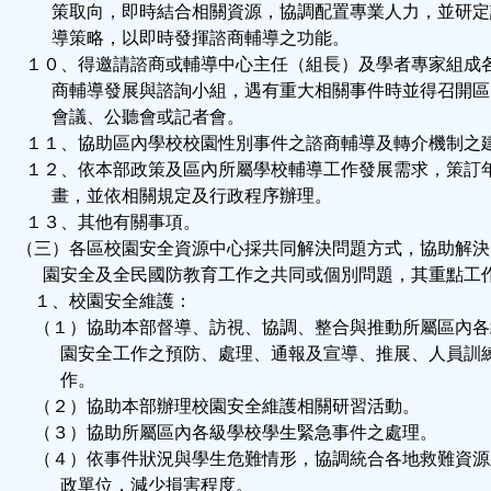
策取向，即時結合相關資源，協調配置專業人力，並研定
導策略，以即時發揮諮商輔導之功能。
１０、得邀請諮商或輔導中心主任（組長）及學者專家組成
商輔導發展與諮詢小組，遇有重大相關事件時並得召開區
會議、公聽會或記者會。
１１、協助區內學校校園性別事件之諮商輔導及轉介機制之
１２、依本部政策及區內所屬學校輔導工作發展需求，策訂
畫，並依相關規定及行政程序辦理。
１３、其他有關事項。
（三）各區校園安全資源中心採共同解決問題方式，協助解決
園安全及全民國防教育工作之共同或個別問題，其重點工
１、校園安全維護：
（１）協助本部督導、訪視、協調、整合與推動所屬區內各
園安全工作之預防、處理、通報及宣導、推展、人員訓
作。
（２）協助本部辦理校園安全維護相關研習活動。
（３）協助所屬區內各級學校學生緊急事件之處理。
（４）依事件狀況與學生危難情形，協調統合各地救難資源
政單位，減少損害程度。