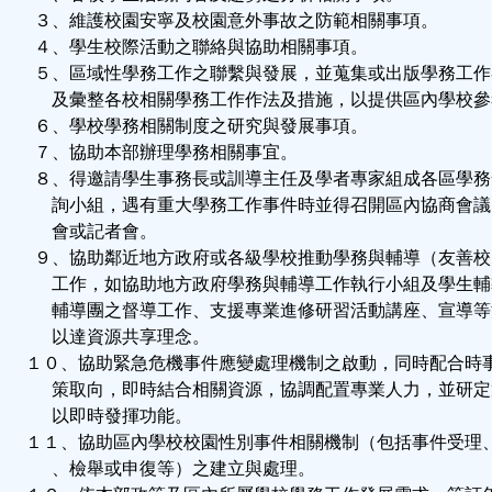
３、維護校園安寧及校園意外事故之防範相關事項。
４、學生校際活動之聯絡與協助相關事項。
５、區域性學務工作之聯繫與發展，並蒐集或出版學務工作
及彙整各校相關學務工作作法及措施，以提供區內學校參
６、學校學務相關制度之研究與發展事項。
７、協助本部辦理學務相關事宜。
８、得邀請學生事務長或訓導主任及學者專家組成各區學務
詢小組，遇有重大學務工作事件時並得召開區內協商會議
會或記者會。
９、協助鄰近地方政府或各級學校推動學務與輔導（友善校
工作，如協助地方政府學務與輔導工作執行小組及學生輔
輔導團之督導工作、支援專業進修研習活動講座、宣導等
以達資源共享理念。
１０、協助緊急危機事件應變處理機制之啟動，同時配合時
策取向，即時結合相關資源，協調配置專業人力，並研定
以即時發揮功能。
１１、協助區內學校校園性別事件相關機制（包括事件受理
、檢舉或申復等）之建立與處理。