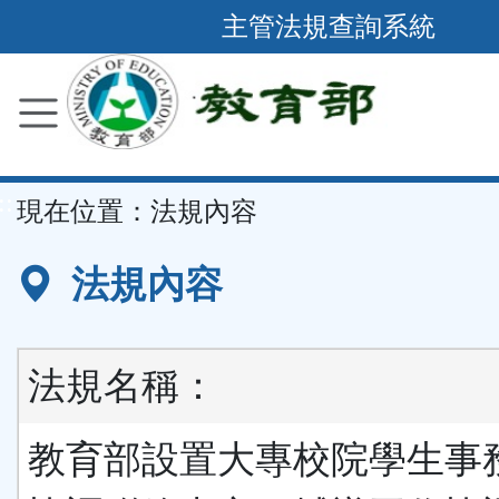
跳
主管法規查詢系統
到
主
要
內
容
::
現在位置：
法規內容
區
塊
法規內容
法規名稱：
教育部設置大專校院學生事