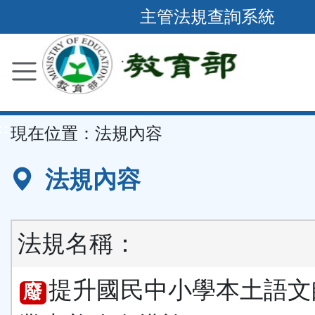
跳
主管法規查詢系統
到
主
要
內
容
::
現在位置：
法規內容
區
塊
法規內容
法規名稱：
提升國民中小學本土語文
廢