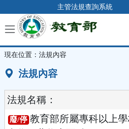
跳
主管法規查詢系統
到
主
要
內
容
::
現在位置：
法規內容
區
塊
法規內容
法規名稱：
教育部所屬專科以上學
廢/停