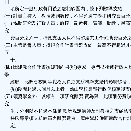
四
項所定一般行政費用後之數額範圍內，按下列標準支給：
(一) 計畫主持人：教授或副教授，不得超過其學術研究費百
(二) 協助研究及行政人員：教授、副教授、講師、助教，最
究
費百分之六十，行政支援人員不得超過其工作補助費百分
(三) 主管監督人員：得視合作計畫情況支給，最高不得超過
五
十。
(四) 因建教合作計畫須短期約聘(顧)專家、專門技術或行政
學
經歷，比照各校同等職務人員之支薪標準支給情形特殊者，
(顧)期間超過六個月以上者，應由學校層報行政院核定後支
(五) 領獎學金外，以領有一項研究酬勞 費為限，此項酬勞費
究
生，分別以不超過本條第 款所規定講師及副教授之支給標
特殊專案須支給較高之酬勞費者，應由學校併同建教合作計
定。