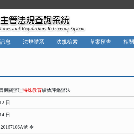
:::
訊息
法規體系
法規檢索
草案預告
相關
主管機關辦理
特殊教育
績效評鑑辦法
12 日
14 日
167106A號 令