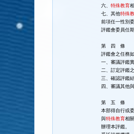
六、
特殊教育
七、其他
特殊
前項任一性別
評鑑會委員任
第 四 條
評鑑會之任務
一、審議評鑑
二、訂定評鑑
三、確認評鑑
四、審議其他
第 五 條
本部得自行或
與
特殊教育
相
辦理本評鑑。