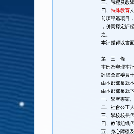
三、課程及教
四、
特殊教育
前項評鑑項目
，併同擇定評
之。
本評鑑得以書
第 三 條
本部為辦理本
評鑑會置委員
由本部部長就
由本部部長就
一、學者專家
二、社會公正
三、學校校長
四、教師組織
五、身心障礙