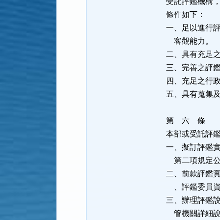
受託評鑑機構
條件如下：
一、足以進行
客觀能力。
二、具有充足
三、完善之評
四、充足之行
五、具有蒐集
第 六 條
本部或受託評
一、擬訂評鑑
第二項規定公
二、前款評鑑
、評鑑委員資
三、辦理評鑑
管機關詳細說