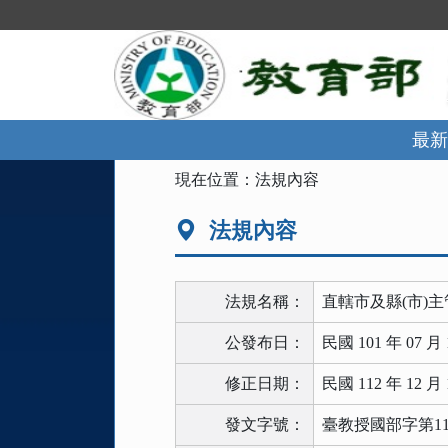
跳
到
主
要
內
容
區
最新
塊
:::
現在位置：
法規內容
法規內容
法規名稱：
直轄市及縣(市)
公發布日：
民國 101 年 07 月 
修正日期：
民國 112 年 12 月 
發文字號：
臺教授國部字第1120