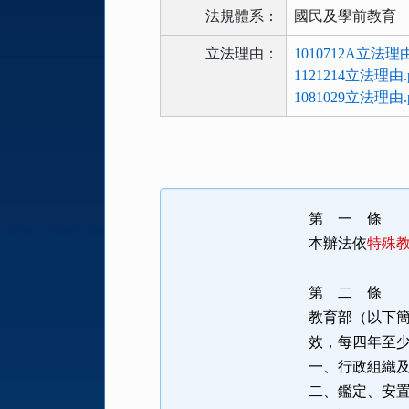
法規體系：
國民及學前教育
立法理由：
1010712A立法理由
1121214立法理由.p
1081029立法理由.p
法
規
功
能
第 一 條
按
本辦法依
特殊
鈕
區
第 二 條
教育部（以下
效，每四年至
一、行政組織
二、鑑定、安