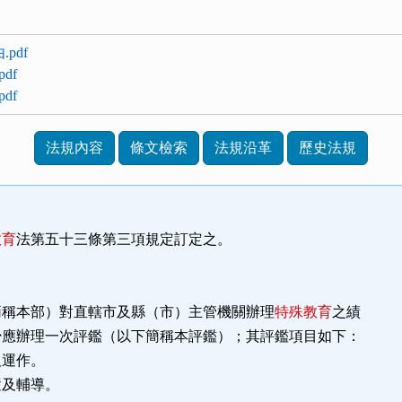
.pdf
df
df
法規內容
條文檢索
法規沿革
歷史法規
教育
法第五十三條第三項規定訂定之。
簡稱本部）對直轄市及縣（市）主管機關辦理
特殊教育
之績
少應辦理一次評鑑（以下簡稱本評鑑）；其評鑑項目如下：
及運作。
置及輔導。