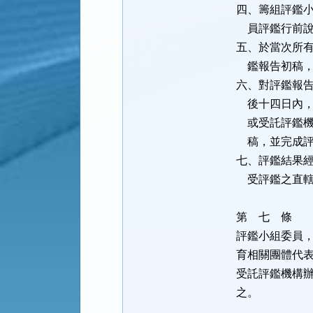
四、籌組評鑑
員評鑑行前說
五、於當次所
鑑報告初稿，
六、對評鑑報
後十四日內，
或受託評鑑機
稿，並完成評
七、評鑑結果
受評鑑之直轄
第 七 條
評鑑小組委員
育相關團體代
受託評鑑機構
之。