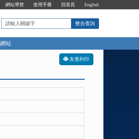
網站導覽
使用手冊
回首頁
English
請
整合查詢
輸
入
網站
關
鍵
字
友善列印