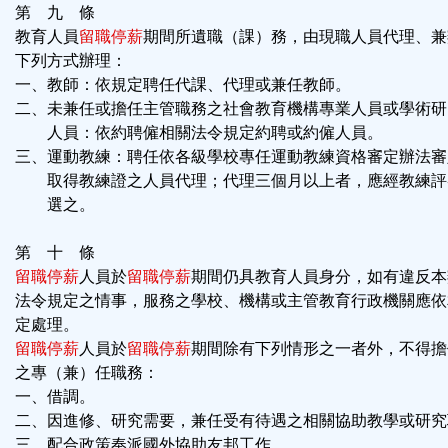
第 九 條
教育人員
留職停薪
期間所遺職（課）務，由現職人員代理、兼
下列方式辦理：
一、教師：依規定聘任代課、代理或兼任教師。
二、未兼任或擔任主管職務之社會教育機構專業人員或學術研
人員：依約聘僱相關法令規定約聘或約僱人員。
三、運動教練：聘任依各級學校專任運動教練資格審定辦法審
取得教練證之人員代理；代理三個月以上者，應經教練評
選之。
第 十 條
留職停薪
人員於
留職停薪
期間仍具教育人員身分，如有違反本
法令規定之情事，服務之學校、機構或主管教育行政機關應依
定處理。
留職停薪
人員於
留職停薪
期間除有下列情形之一者外，不得擔
之專（兼）任職務：
一、借調。
二、因進修、研究需要，兼任受有待遇之相關協助教學或研究
三、配合政策奉派國外協助友邦工作。