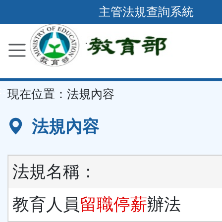
跳
主管法規查詢系統
到
主
要
內
容
::
現在位置：
法規內容
區
塊
法規內容
法規名稱：
教育人員
留職停薪
辦法