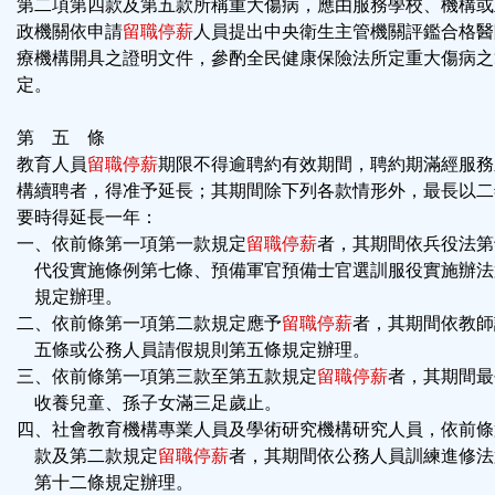
第二項第四款及第五款所稱重大傷病，應由服務學校、機構或
政機關依申請
留職停薪
人員提出中央衛生主管機關評鑑合格醫
療機構開具之證明文件，參酌全民健康保險法所定重大傷病之
定。
第 五 條
教育人員
留職停薪
期限不得逾聘約有效期間，聘約期滿經服務
構續聘者，得准予延長；其期間除下列各款情形外，最長以二
要時得延長一年：
一、依前條第一項第一款規定
留職停薪
者，其期間依兵役法第
代役實施條例第七條、預備軍官預備士官選訓服役實施辦法
規定辦理。
二、依前條第一項第二款規定應予
留職停薪
者，其期間依教師
五條或公務人員請假規則第五條規定辦理。
三、依前條第一項第三款至第五款規定
留職停薪
者，其期間最
收養兒童、孫子女滿三足歲止。
四、社會教育機構專業人員及學術研究機構研究人員，依前條
款及第二款規定
留職停薪
者，其期間依公務人員訓練進修法
第十二條規定辦理。