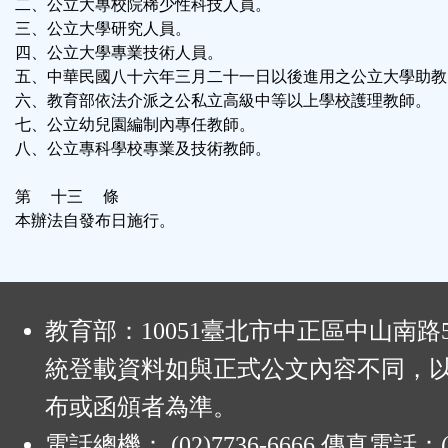
二、公立大專校院稀少性科技人員。
三、公立大學研究人員。
四、公立大學專業技術人員。
五、中華民國八十六年三月二十一日以後進用之公立大學助教
六、教育部依法介派之公私立高級中等以上學校護理教師。
七、公立幼兒園編制內專任教師。
八、公立專科學校專業及技術教師。
第 十三 條
本辦法自發布日施行。
:
教育部：10051臺北市中正區中山南路
統登載資料如與正式公文內容不同，
布或函頒者為準。
電話總機： (02)7736-6666 傳真電話：(0