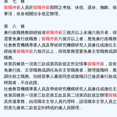
第 七 條
留職停薪
人員於
留職停薪
期間之考核、休假、退休、撫卹、保
事項，依各相關法令規定辦理。
第 八 條
兼行政職務教師經核准
留職停薪
三個月以上未滿六個月者，得
需要免兼行政職務；
留職停薪
六個月以上者，應免兼行政職務
社會教育機構專業人員及學術研究機構研究人員兼任或擔任主
經核准
留職停薪
六個月以上，得視業務需要免兼主管職務或調
職務。
依第四條第一項第三款或第四款規定所定情事
留職停薪
，並依
免兼行政、主管職務或調任為非主管職務者，辦理復職時，應
調任前之職務。但經當事人書面同意或復職日已逾原兼行政或
聘期者，不在此限。
社會教育機構專業人員及學術研究機構研究人員兼任或擔任主
依第四條第一項第三款至第五款及第二項第四款規定辦理
留職
其所遺業務，由現職非主管人員代理時，該現職非主管人員之
照第九條第二款規定約聘或約僱人員辦理。