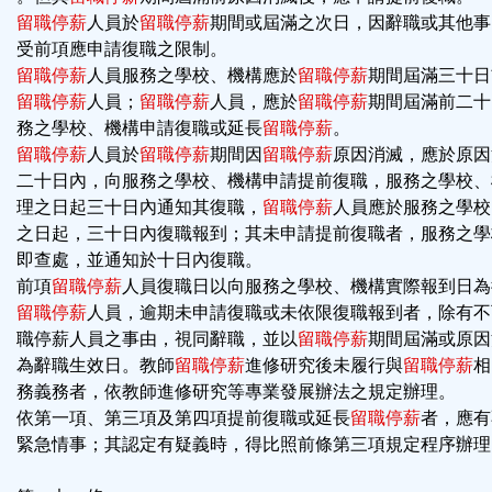
留職停薪
人員於
留職停薪
期間或屆滿之次日，因辭職或其他事
受前項應申請復職之限制。
留職停薪
人員服務之學校、機構應於
留職停薪
期間屆滿三十日
留職停薪
人員；
留職停薪
人員，應於
留職停薪
期間屆滿前二十
務之學校、機構申請復職或延長
留職停薪
。
留職停薪
人員於
留職停薪
期間因
留職停薪
原因消滅，應於原因
二十日內，向服務之學校、機構申請提前復職，服務之學校、
理之日起三十日內通知其復職，
留職停薪
人員應於服務之學校
之日起，三十日內復職報到；其未申請提前復職者，服務之學
即查處，並通知於十日內復職。
前項
留職停薪
人員復職日以向服務之學校、機構實際報到日為
留職停薪
人員，逾期未申請復職或未依限復職報到者，除有不
職停薪人員之事由，視同辭職，並以
留職停薪
期間屆滿或原因
為辭職生效日。教師
留職停薪
進修研究後未履行與
留職停薪
相
務義務者，依教師進修研究等專業發展辦法之規定辦理。
依第一項、第三項及第四項提前復職或延長
留職停薪
者，應有
緊急情事；其認定有疑義時，得比照前條第三項規定程序辦理