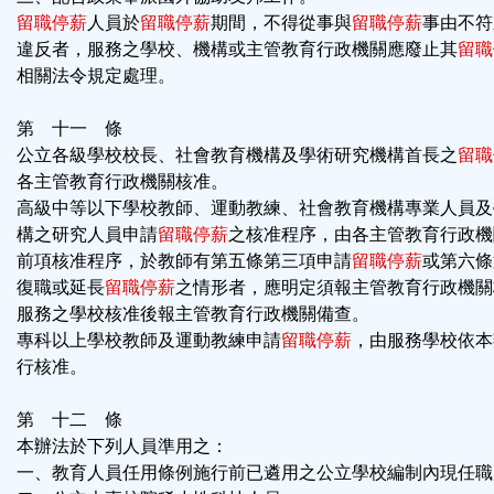
留職停薪
人員於
留職停薪
期間，不得從事與
留職停薪
事由不符
違反者，服務之學校、機構或主管教育行政機關應廢止其
留職
相關法令規定處理。
第 十一 條
公立各級學校校長、社會教育機構及學術研究機構首長之
留職
各主管教育行政機關核准。
高級中等以下學校教師、運動教練、社會教育機構專業人員及
構之研究人員申請
留職停薪
之核准程序，由各主管教育行政機
前項核准程序，於教師有第五條第三項申請
留職停薪
或第六條
復職或延長
留職停薪
之情形者，應明定須報主管教育行政機關
服務之學校核准後報主管教育行政機關備查。
專科以上學校教師及運動教練申請
留職停薪
，由服務學校依本
行核准。
第 十二 條
本辦法於下列人員準用之：
一、教育人員任用條例施行前已遴用之公立學校編制內現任職