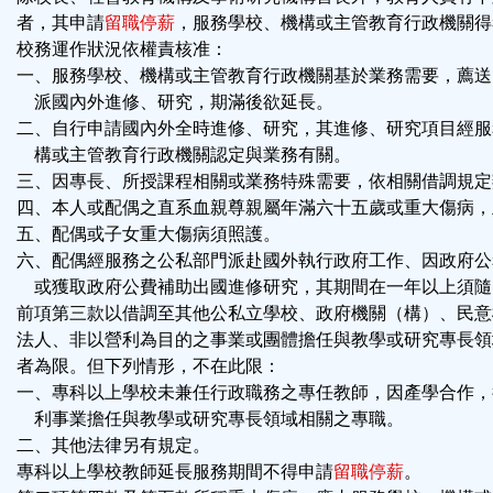
者，其申請
留職停薪
，服務學校、機構或主管教育行政機關得
校務運作狀況依權責核准：
一、服務學校、機構或主管教育行政機關基於業務需要，薦送
派國內外進修、研究，期滿後欲延長。
二、自行申請國內外全時進修、研究，其進修、研究項目經服
構或主管教育行政機關認定與業務有關。
三、因專長、所授課程相關或業務特殊需要，依相關借調規定
四、本人或配偶之直系血親尊親屬年滿六十五歲或重大傷病，
五、配偶或子女重大傷病須照護。
六、配偶經服務之公私部門派赴國外執行政府工作、因政府公
或獲取政府公費補助出國進修研究，其期間在一年以上須隨
前項第三款以借調至其他公私立學校、政府機關（構）、民意
法人、非以營利為目的之事業或團體擔任與教學或研究專長領
者為限。但下列情形，不在此限：
一、專科以上學校未兼任行政職務之專任教師，因產學合作，
利事業擔任與教學或研究專長領域相關之專職。
二、其他法律另有規定。
專科以上學校教師延長服務期間不得申請
留職停薪
。