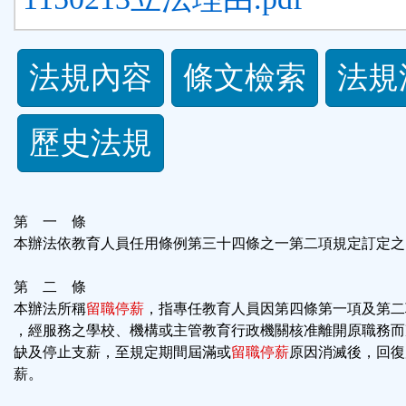
法
法規內容
條文檢索
法規
規
歷史法規
功
能
第 一 條
按
本辦法依教育人員任用條例第三十四條之一第二項規定訂定之
鈕
第 二 條
本辦法所稱
留職停薪
，指專任教育人員因第四條第一項及第二
區
，經服務之學校、機構或主管教育行政機關核准離開原職務而
缺及停止支薪，至規定期間屆滿或
留職停薪
原因消滅後，回復
薪。