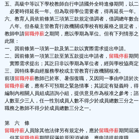
五、高級中等以下學校教師自行申請國外全時進修期間，以二
必要時得延長一年。但為取得學位需要者，得再延長一年。
六、教育人員依前條第三項第三款規定借調者，借調總年數合
八年。但各級主管教育行政機關或學校有較嚴格之規定者，
教師申請
留職停薪
之期間，應以學期為單位。但有下列情形之
此限：
一、因前條第一項第一款及第二款以實際需求提出申請。
二、因前條第一項第三款至第五款提出申請者，
留職停薪
期間
實際需求提出；其訖日非以學期為單位者，經與學校協商定
三、因特殊事由經服務學校或主管教育行政機關核准。
前項
留職停薪
教師已於寒、暑假復職，又因同一事由申請於次
留職停薪
者，應有不可預期之緊急情事；其認定有疑義時，得
編制內相關人員組成諮詢小組，提供意見作為核准之參考；諮
人數至少三人，任一性別成員人數不得少於成員總數三分之一
職務之教師不得少於成員總數三分之一。
第 六 條
留職停薪
人員除其他法律另有規定外，應於
留職停薪
期間屆滿
。但其
留職停薪
期間屆滿前原因消滅後，應申請提前復職。