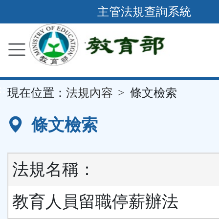
跳
主管法規查詢系統
到
主
要
內
容
::
現在位置：
法規內容
條文檢索
區
塊
條文檢索
法規名稱：
教育人員留職停薪辦法