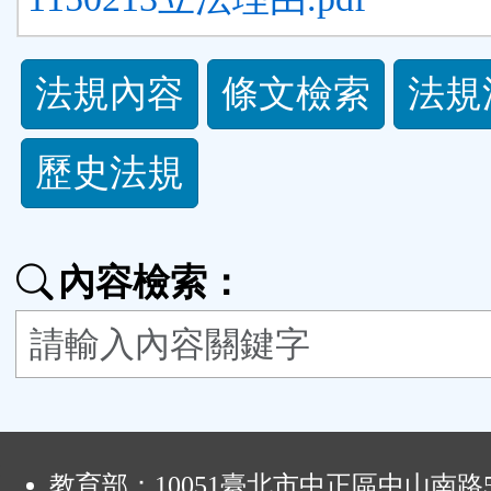
法
法規內容
條文檢索
法規
規
歷史法規
功
能
內容檢索：
按
鈕
區
:
教育部：10051臺北市中正區中山南路