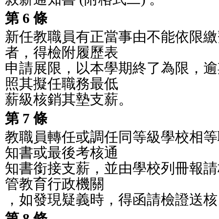
第 6 條
新任教職員有正當事由不能依限繳
者，得檢附履歷表
申請展限，以本學期終了為限，逾
照其擬任職務最低
薪級核銷其墊支薪。
第 7 條
教職員轉任或調任同等級學校相等
知書或最後考核通
知書銜接支薪，並由學校列冊報請核
管教育行政機關
，如發現疑義時，得函請檢證送核
第 8 條