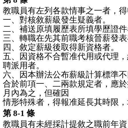
教職員有左列各款情事之一者，得
一、對核敘薪級發生疑義者。
二、補送原填履歷表所填學歷證件
三、轉職在先其前職考核晉薪發表
四、敘定薪級後取得新資格者。
五、因資格不合暫准代用或代理，
聘派用者。
六、因本辦法公布薪級計算標準不
合於前項一、二兩款規定者，應於
月內為之，但確因
情形特殊者，得報准延長其時限，
第 8-1 條
教職員有未經採計提敘之職前年資