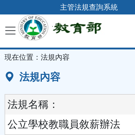
跳
主管法規查詢系統
到
主
要
內
容
::
現在位置：
法規內容
區
塊
法規內容
法規名稱：
公立學校教職員敘薪辦法