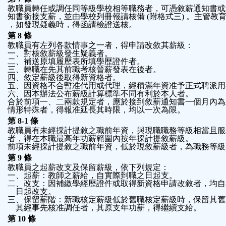
教職員轉任或調任同等級學校相等職務者，可憑敘薪通知書或
知書銜接支薪，並由學校列冊報請核備 (附格式三) 。主管教
，如發現疑義時，得函請檢證送核。
第 8 條
教職員有左列各款情事之一者，得申請改敘其薪級：
一、對核敘薪級發生疑義者。
二、補送原填履歷表所填學歷證件者。
三、轉職在先其前職考核晉薪發表在後者。
四、敘定薪級後取得新資格者。
五、因資格不合暫准代用或代理，經積滿年資准予正式聘派用
六、因本辦法公布薪級計算標準不同有利於本人者。
合於前項一、二兩款規定者，應於接到敘薪通知書一個月內為
情形特殊者，得報准延長其時限，均以一次為限。
第 8-1 條
教職員有未經採計提敘之職前年資，與現職職務等級相當且服
者，得在本職最高年功薪範圍內按年採計提敘薪級。
前項未經採計提敘之職前年資，低於現敘薪級者，為職務等級
第 9 條
教職員之起薪改支及保留薪級，依下列規定：
一、起薪：教師之薪給，自實際到職之日起支。
二、改支：因補繳學經歷證件或取得新資格申請改敘者，均自
    日起改支。
三、保留薪階：新職核定薪級低於舊職核定薪級時，保留其舊
    其經事先核准調任者，其原支年功薪，得繼續支給。
第 10 條