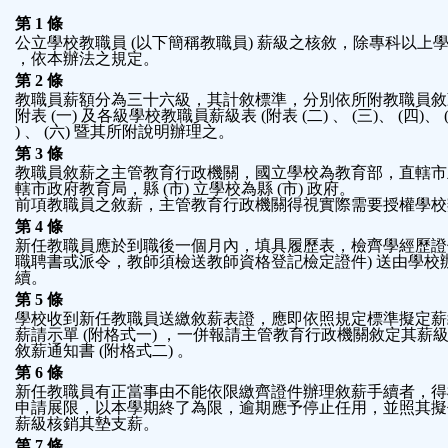
功
第 1 條
公立學校教職員 (以下簡稱教職員) 薪級之核敘，除專科以上
，依本辦法之規定。
能
第 2 條
教職員薪額分為三十六級，其計敘標準，分別依所附教職員敘薪
按
附表 (一) 及各級學校教職員薪級表 (附表 (二) 、 (三)、 (四)、 
) 、 (六) 暨其所附說明辦理之。
第 3 條
鈕
教職員敘薪之主管教育行政機關，國立學校為教育部，直轄市
轄市政府教育局，縣 (市) 立學校為縣 (市) 政府。
前項教職員之敘薪，主管教育行政機關得視實際需要授權學校
區
第 4 條
新任教職員應於到職後一個月內，填具履歷表，檢齊學經歷證件
職聘書或派令，教師須檢送教師資格登記檢定證件) 送由學校
續。
第 5 條
學校收到新任教職員送繳敘薪表證，應即依照規定標準擬定薪
薪請示單 (附格式一) ，一併報請主管教育行政機關敘定其薪
敘薪通知書 (附格式二) 。
第 6 條
新任教職員有正當事由不能依限繳齊證件辦理敘薪手續者，得
申請展限，以本學期終了為限，逾期應予停止任用，並照其擬
薪級核銷其墊支薪。
第 7 條