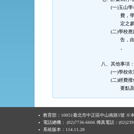
(一)玉山學
費，學校應達
定之參考
(二)學校應
告，由本部送
。
八、其他事項
(一)學校依
(二)經費撥
要點及中央
:::
教育部：10051臺北市中正區中山南路5號
電話總機： (02)7736-6666 傳真電話：(02)2397
系統版本：
114.11.28