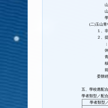
山學者本人
山學者最高
學者給付經
(二)玉山青
１、非法定
２、提供每年
；前述費用
休金或離職
青年學者本
核實報
前項費用全
委辦經費核撥
五、學校應配
學者類型／配
學者類型