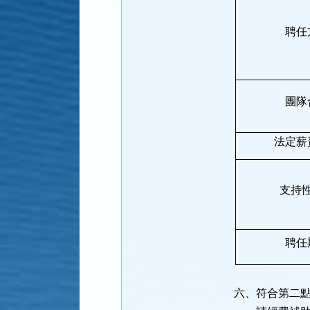
聘任
團隊
法定薪
支持
聘任
六、符合第二