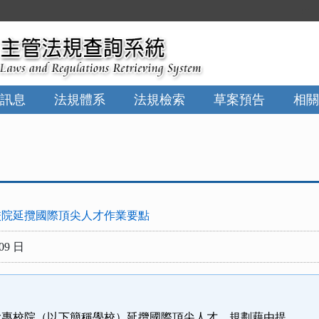
:::
訊息
法規體系
法規檢索
草案預告
相關
校院延攬國際頂尖人才作業要點
09 日
大專校院（以下簡稱學校）延攬國際頂尖人才，規劃藉由提