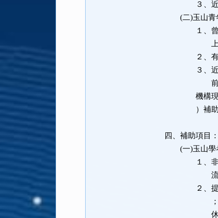
３、近五年
(二)玉山青
１、曾服務於
上，並具
２、有執行
３、近五年
前項玉山學
機構現職專任
）補助經費
四、補助項目
(一)玉山學
１、非法定薪
流人員，依
２、提供每年
；前述費用
休金或離職