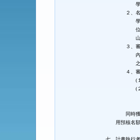
學校
２、名額分配
學校特色及
位額度；前
山青年學
３、審查重點
內容、延攬
之合理
４、審查
(１)配合
(２)設置
學、醫學、
召集
同時獲得預核
用預核名額，
七、計畫執行