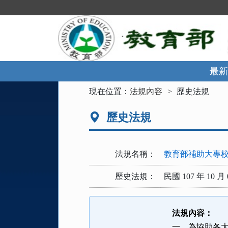
跳
到
主
要
內
容
區
最新
塊
:::
現在位置：
法規內容
歷史法規
歷史法規
法規名稱：
教育部補助大專
歷史法規：
民國 107 年 10 月 
法規內容：
一、為協助各