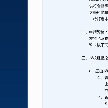
供符合國際競
之學術能量在
，特訂定本
二、申請資格
校特色及提升
幣（以下同）
三、學校延攬
下：
(一)玉山學
１、曾服務於
上，具國際
並有領導
２、曾獲得諾
相當等