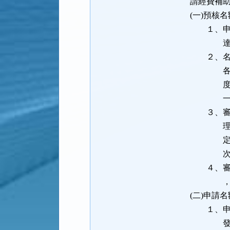
請經費補助；
(一)預核名
１、申請條件
達五千萬
２、名額分配
各領域及經
度計算方式
一個單
３、審查重點
理性；經審
定，且本部
次申請
４、審查方式
，由該各類
(二)申請名
１、申請條件
發展學校特