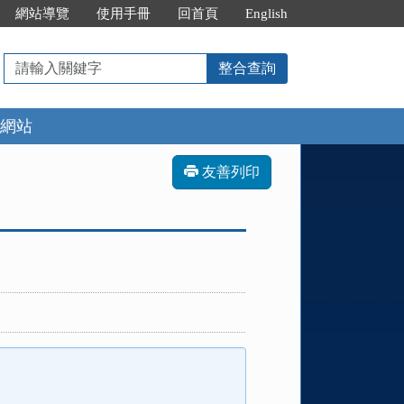
網站導覽
使用手冊
回首頁
English
請
整合查詢
輸
入
網站
關
鍵
字
友善列印