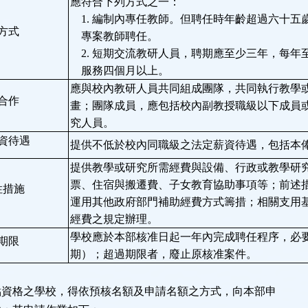
應符合下列方式之一：
1. 編制內專任教師。但聘任時年齡超過六十五
方式
專案教師聘任。
2. 短期交流教研人員，聘期應至少三年，每年
服務四個月以上。
應與校內教研人員共同組成團隊，共同執行教學
合作
畫；團隊成員，應包括校內副教授職級以下成員
究人員。
資待遇
提供不低於校內同職級之法定薪資待遇，包括本
提供教學或研究所需經費與設備、行政或教學研
票、住宿與搬遷費、子女教育協助事項等；前述
性措施
運用其他政府部門補助經費方式籌措；相關支用
經費之規定辦理。
學校應於本部核准日起一年內完成聘任程序，必
期限
期）；超過期限者，廢止原核准案件。
點資格之學校，得依預核名額及申請名額之方式，向本部申