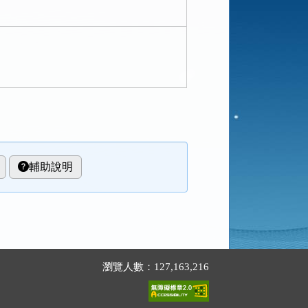
輔助說明
瀏覽人數：127,163,216
。