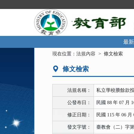
跳
到
主
要
內
容
區
最新
塊
:::
現在位置：
法規內容
條文檢索
條文檢索
法規名稱：
私立學校賸餘款
公發布日：
民國 88 年 07 月 1
修正日期：
民國 115 年 06 月 
發文字號：
臺教會（二）字第11