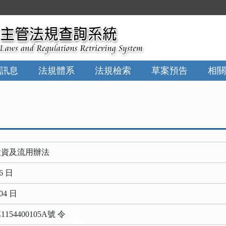
:::
訊息
法規體系
法規檢索
草案預告
相關
投資及流用辦法
6 日
04 日
54400105A號 令