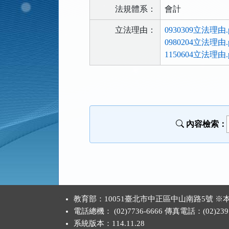
法規體系：
會計
立法理由：
0930309立法理由.p
0980204立法理由.p
1150604立法理由.p
法
規
功
能
內容檢索：
按
鈕
區
:::
教育部：10051臺北市中正區中山南路5號
電話總機： (02)7736-6666 傳真電話：(02)2397
系統版本：
114.11.28