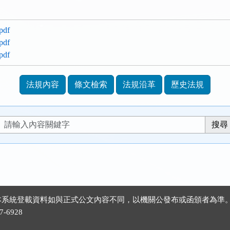
df
df
df
法規內容
條文檢索
法規沿革
歷史法規
 ※本系統登載資料如與正式公文內容不同，以機關公發布或函頒者為準
-6928