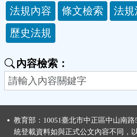
法
法規內容
條文檢索
法規
規
歷史法規
功
能
內容檢索：
按
鈕
區
:
教育部：10051臺北市中正區中山南路
統登載資料如與正式公文內容不同，