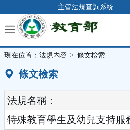
跳
主管法規查詢系統
到
主
要
內
容
::
現在位置：
法規內容
條文檢索
區
塊
條文檢索
法規名稱：
特殊教育學生及幼兒支持服