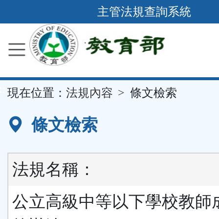
跳
主管法規查詢系統
到
主
要
內
容
::
現在位置：
法規內容
條文檢索
區
塊
條文檢索
法規名稱：
公立高級中等以下學校教師