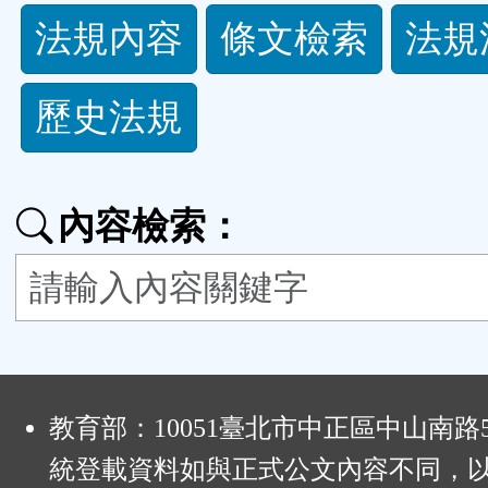
法
法規內容
條文檢索
法規
規
歷史法規
功
能
內容檢索：
按
鈕
區
:
教育部：10051臺北市中正區中山南路
統登載資料如與正式公文內容不同，