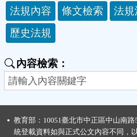
法
法規內容
條文檢索
法規
規
歷史法規
功
能
內容檢索：
按
鈕
區
:
教育部：10051臺北市中正區中山南路
統登載資料如與正式公文內容不同，