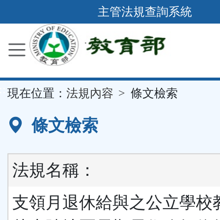
跳
主管法規查詢系統
到
主
要
內
容
::
現在位置：
法規內容
條文檢索
區
塊
條文檢索
法規名稱：
支領月退休給與之公立學校