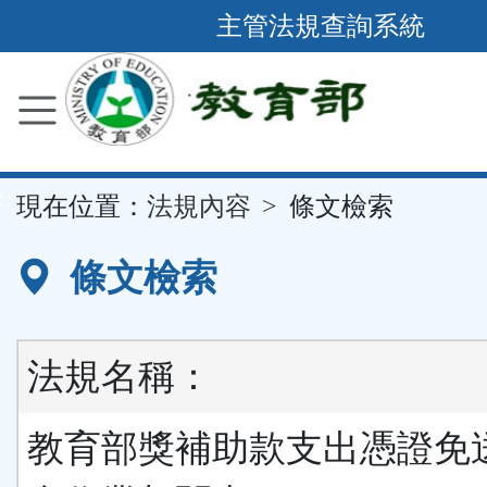
跳
主管法規查詢系統
到
主
要
內
容
::
現在位置：
法規內容
條文檢索
區
塊
條文檢索
法規名稱：
教育部獎補助款支出憑證免