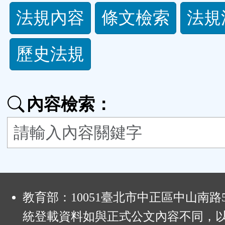
法
法規內容
條文檢索
法規
規
歷史法規
功
能
內容檢索：
按
鈕
區
:
教育部：10051臺北市中正區中山南路
統登載資料如與正式公文內容不同，