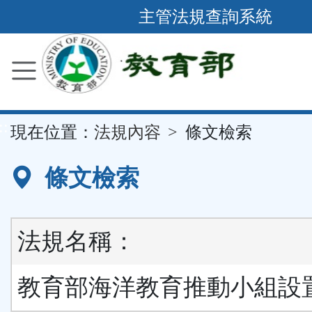
跳
主管法規查詢系統
到
主
要
內
容
::
現在位置：
法規內容
條文檢索
區
塊
條文檢索
法規名稱：
教育部海洋教育推動小組設