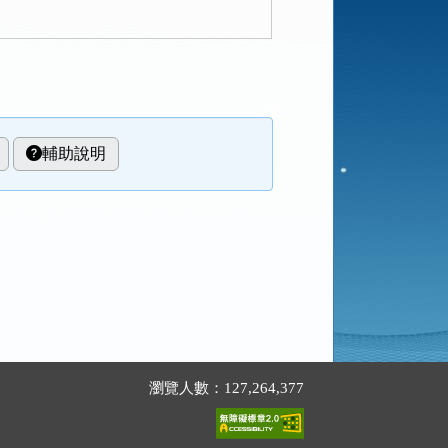
輔助說明
瀏覽人數：127,264,377
。