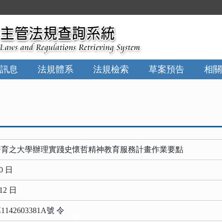
:::
訊息
法規體系
法規檢索
草案預告
相關
培育之大學辦理實踐史懷哲精神教育服務計畫作業要點
0 日
12 日
42603381A號 令