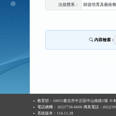
法規體系：
師資培育及藝術
法
規
功
能
內容檢索：
按
鈕
區
:::
教育部：10051臺北市中正區中山南路5號
電話總機： (02)7736-6666 傳真電話：(02)2397
系統版本：
114.11.28