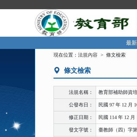
跳
到
主
要
內
容
區
最新
塊
:::
現在位置：
法規內容
條文檢索
條文檢索
法規名稱：
教育部補助師資
公發布日：
民國 97 年 12 月 1
修正日期：
民國 114 年 12 月 
發文字號：
臺教師（四）字第11