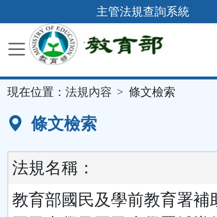
跳
主管法規查詢系統
到
主
要
內
容
::
現在位置：
法規內容
條文檢索
區
塊
條文檢索
法規名稱：
教育部國民及學前教育署補