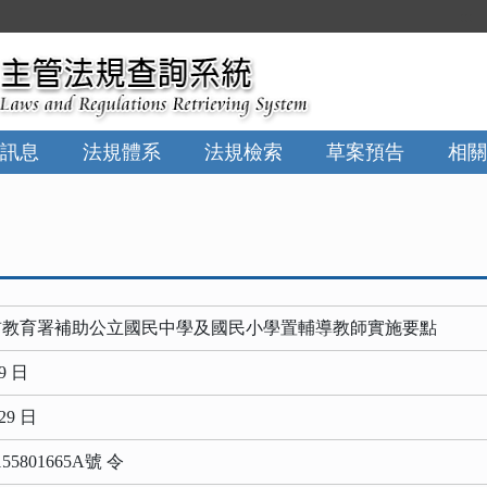
:::
訊息
法規體系
法規檢索
草案預告
相關
前教育署補助公立國民中學及國民小學置輔導教師實施要點
9 日
29 日
801665A號 令