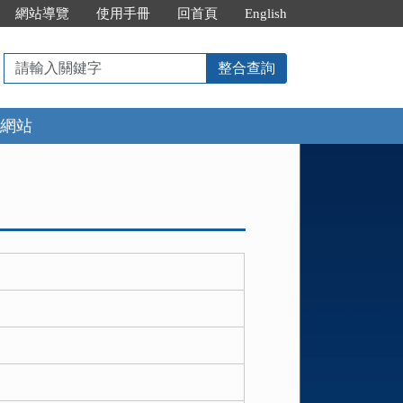
網站導覽
使用手冊
回首頁
English
請
整合查詢
輸
入
網站
關
鍵
字