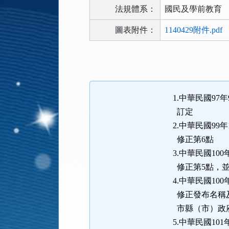
法規體系：
國民及學前教育
圖表附件：
1140429附件.pdf
法
規
功
能
1.中華民國97年
按
訂定
鈕
2.中華民國99年
區
修正第6點
3.中華民國100
修正第5點，
4.中華民國100
修正發布名稱及
市縣（市）政
5.中華民國101