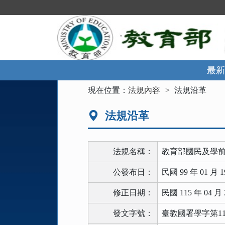
跳
到
主
要
內
容
區
最新
塊
:::
現在位置：
法規內容
法規沿革
法規沿革
法規名稱：
教育部國民及學
公發布日：
民國 99 年 01 月 1
修正日期：
民國 115 年 04 月 
發文字號：
臺教國署學字第1155